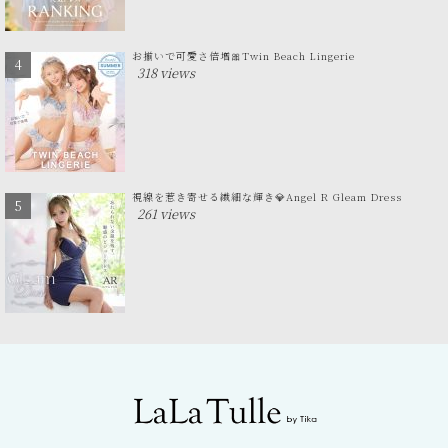
お揃いで可愛さ倍増🎀Twin Beach Lingerie
318 views
視線を惹き寄せる繊細な輝き💎Angel R Gleam Dress
261 views