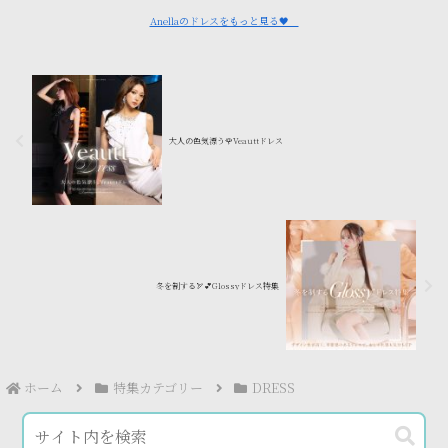
Anellaのドレスをもっと見る🖤
大人の色気漂う🌹Veauttドレス
冬を制する🏹💕Glossyドレス特集
ホーム
特集カテゴリー
DRESS