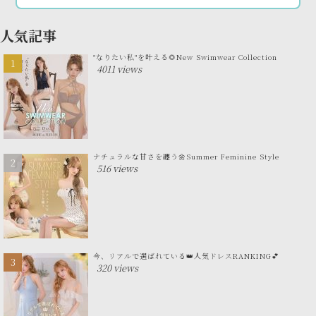
人気記事
"なりたい私"を叶える🌻New Swimwear Collection
4011 views
ナチュラルな甘さを纏う🌼Summer Feminine Style
516 views
今、リアルで選ばれている👑人気ドレスRANKING💕
320 views