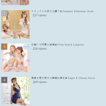
ナチュラルな甘さを纏う🌼Summer Feminine Style
537 views
お揃いで可愛さ倍増🎀Twin Beach Lingerie
326 views
視線を惹き寄せる繊細な輝き💎Angel R Gleam Dress
269 views