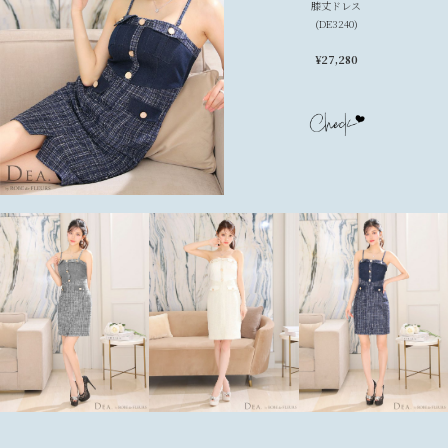
膝丈ドレス
(DE3240)
¥
27,280