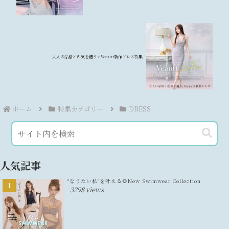
大人の品格と色気を纏う✨Veautt新作ドレス特集
ホーム
特集カテゴリー
DRESS
人気記事
"なりたい私"を叶える🌻New Swimwear Collection
3298 views