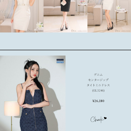
デニム
センタージップ
タイトミニドレス
(GL3246)
¥
26,180