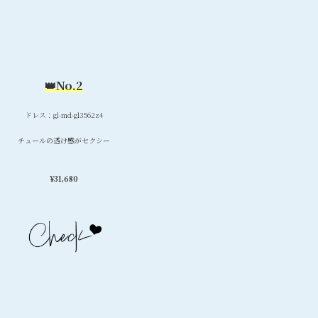
👑No.2
ドレス：gl-md-gl3562z4
チュールの透け感がセクシー
¥
31,680