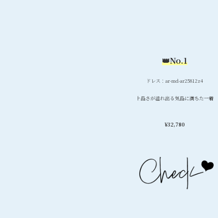
👑No.1
ドレス：ar-md-ar25812z4
上品さが溢れ出る気品に満ちた一着
¥32,780