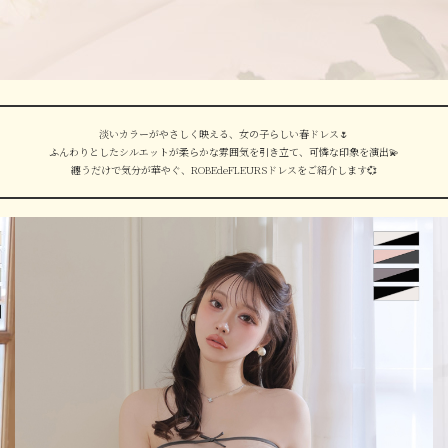
淡いカラーがやさしく映える、女の子らしい春ドレス
🌷
ふんわりとしたシルエットが柔らかな雰囲気を引き立て、可憐な印象を演出
💫
纏うだけで気分が華やぐ、ROBEdeFLEURSドレスをご紹介します
💞