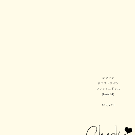
シフォン
ウエストリボン
フレアミニドレス
(fm4614)
¥32,780