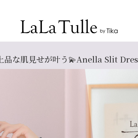
Recommend Dress etc.
上品な肌見せが叶う💫Anella Slit Dres