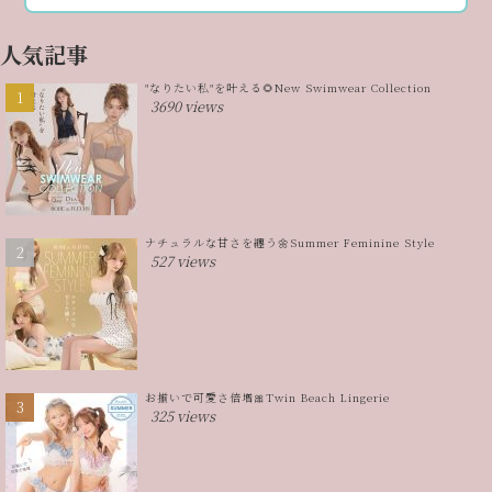
人気記事
"なりたい私"を叶える🌻New Swimwear Collection
3690 views
ナチュラルな甘さを纏う🌼Summer Feminine Style
527 views
お揃いで可愛さ倍増🎀Twin Beach Lingerie
325 views