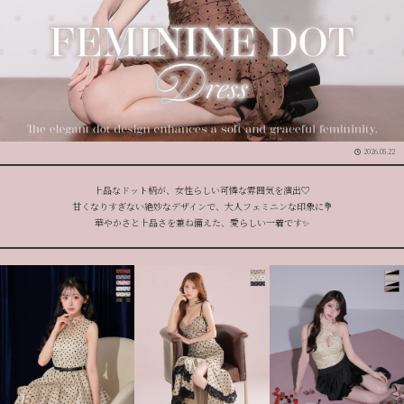
2026.05.22
上品なドット柄が、女性らしい可憐な雰囲気を演出
♡
甘くなりすぎない絶妙なデザインで、大人フェミニンな印象
に💐
華やかさと上品さを兼ね備えた、愛らしい一着です
✨