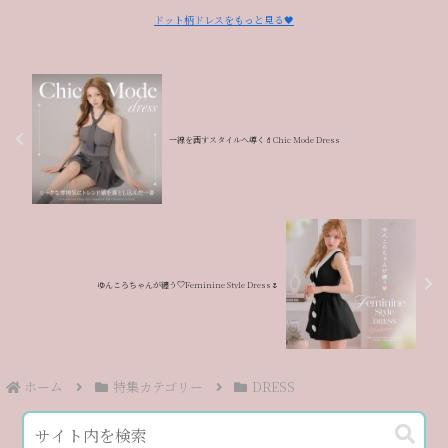
ドット柄ドレスをもっと見る🖤
一線を画すスタイルへ導く💄Chic Mode Dress
ゆんころちゃんが纏う♡Feminine Style Dress🌷
ホーム
特集カテゴリー
DRESS