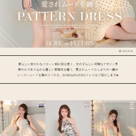
2026.06.04
夏らしい爽やかなパターン柄が目を惹く、女の子らしい可憐なデザイン
💐
華やかでありながら優しい雰囲気を纏う、愛されムードたっぷりの一着
🩷
シーズンムードを高めてくれる、ROBEdeFLEURSドレスをご紹介します
💫