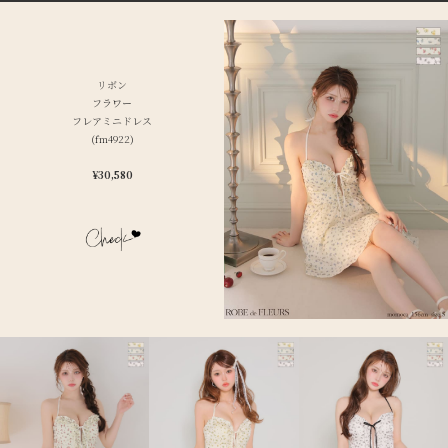
リボン
フラワー
フレアミニドレス
(fm4922)
¥
30,580