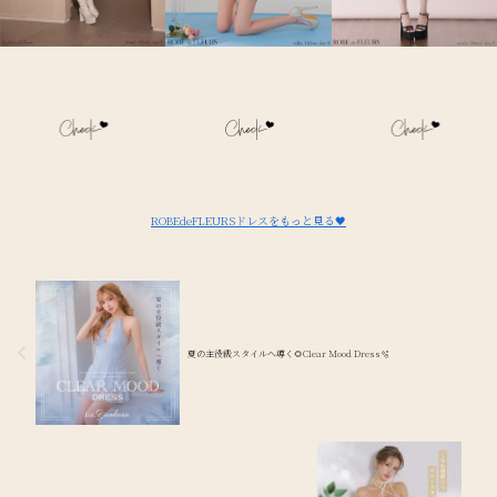
ROBEdeFLEURSドレスをもっと見る🖤
夏の主役級スタイルへ導く🌻Clear Mood Dress🫧