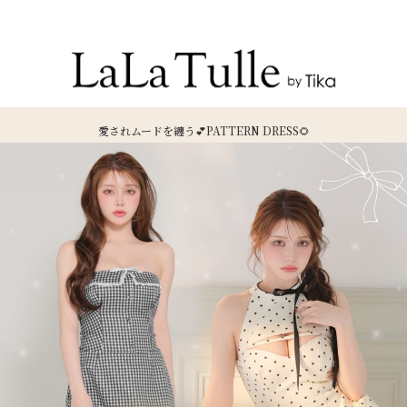
Recommend Dress etc.
愛されムードを纏う💕PATTERN DRESS🌻