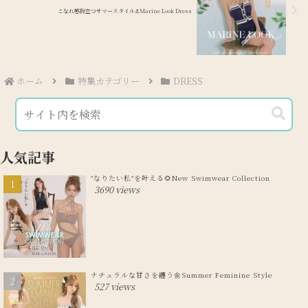
こなれ感際立つサマースタイル⚓️Marine Look Dress
ホーム
特集カテゴリー
DRESS
人気記事
"なりたい私"を叶える🌻New Swimwear Collection
3690 views
ナチュラルな甘さを纏う🌼Summer Feminine Style
527 views