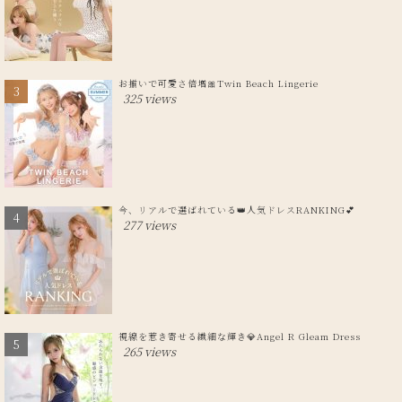
お揃いで可愛さ倍増🎀Twin Beach Lingerie
325 views
今、リアルで選ばれている👑人気ドレスRANKING💕
277 views
視線を惹き寄せる繊細な輝き💎Angel R Gleam Dress
265 views