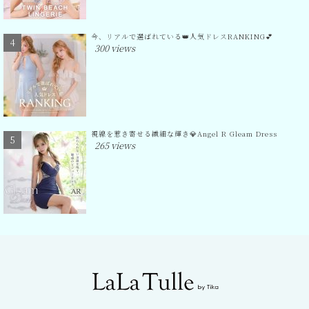
今、リアルで選ばれている👑人気ドレスRANKING💕
300 views
視線を惹き寄せる繊細な輝き💎Angel R Gleam Dress
265 views