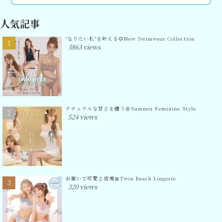
人気記事
"なりたい私"を叶える🌻New Swimwear Collection
3863 views
ナチュラルな甘さを纏う🌼Summer Feminine Style
524 views
お揃いで可愛さ倍増🎀Twin Beach Lingerie
320 views