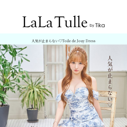
Recommend Dress etc.
人気が止まらない♡Toile de Jouy Dress