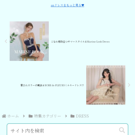
anドレスをもっと見る🖤
こなれ感際立つサマースタイル⚓️Marine Look Dress
愛されカラーの魔法🌷ROBE de FLEURSミルキードレス🤍
ホーム
特集カテゴリー
DRESS