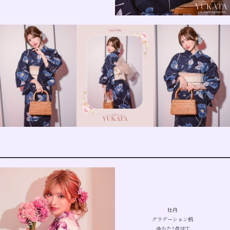
牡丹
グラデーション柄
ゆかた2点SET