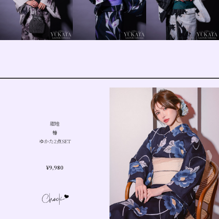
紺地
椿
ゆかた2点SET
¥
9,980