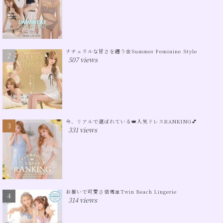
ナチュラルな甘さを纏う🌼Summer Feminine Style
507 views
今、リアルで選ばれている👑人気ドレスRANKING💕
331 views
お揃いで可愛さ倍増🎀Twin Beach Lingerie
314 views