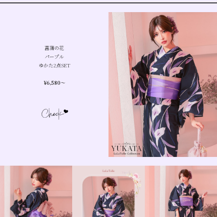
菖蒲の花
パープル
ゆかた2点SET
¥
6,580
〜