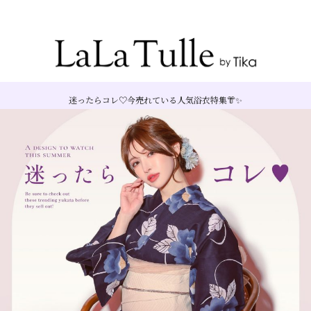
Recommend Dress etc.
迷ったらコレ♡今売れている人気浴衣特集👘✨