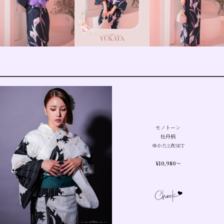
モノトーン
牡丹柄
ゆかた2点SET
¥10,980
〜