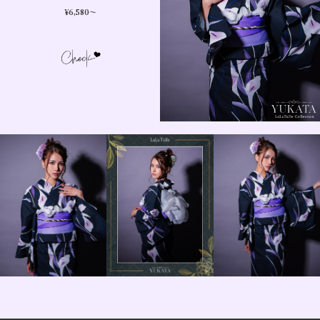
¥
6,580
〜