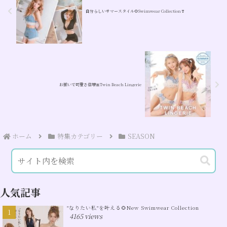
自分らしいサマースタイル🌻Swimwear Collection👙
お揃いで可愛さ倍増🎀Twin Beach Lingerie
ホーム
特集カテゴリー
SEASON
人気記事
"なりたい私"を叶える🌻New Swimwear Collection
4165 views