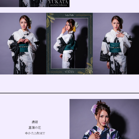
濃紺
菖蒲の花
ゆかた2点SET