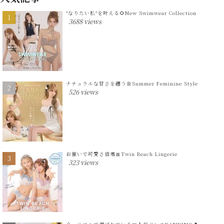
"なりたい私"を叶える🌻New Swimwear Collection
3688 views
ナチュラルな甘さを纏う🌼Summer Feminine Style
526 views
お揃いで可愛さ倍増🎀Twin Beach Lingerie
323 views