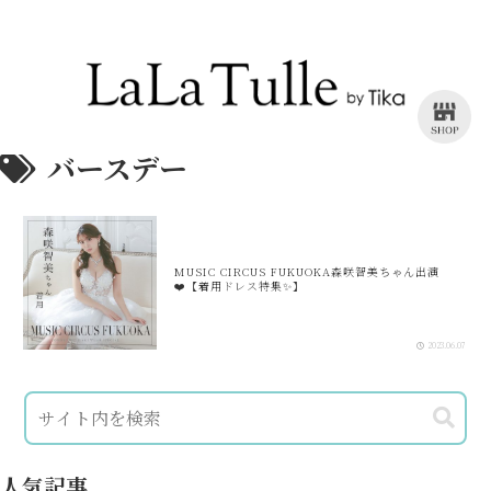
Recommend Dress etc.
バースデー
MUSIC CIRCUS FUKUOKA森咲智美ちゃん出演
❤️【着用ドレス特集✨】
2023.06.07
人気記事