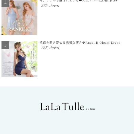
今、リアルで選ばれている👑人気ドレスRANKING💕
276 views
視線を惹き寄せる繊細な輝き💎Angel R Gleam Dress
265 views