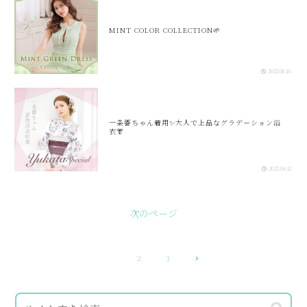
MINT COLOR COLLECTION🌱
2023.06.16
一条響ちゃん着用✨大人で上品なグラデーション浴
衣👘
2023.06.13
次のページ
次
1
2
3
へ