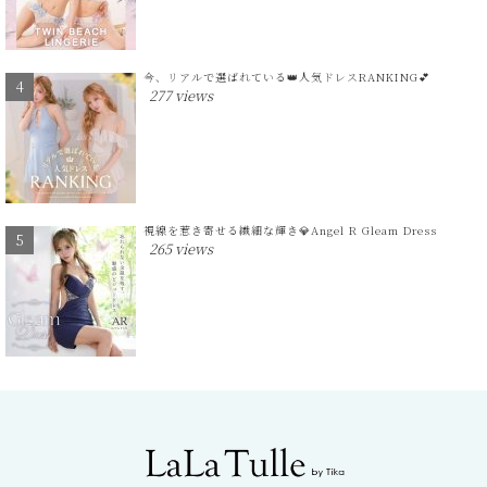
今、リアルで選ばれている👑人気ドレスRANKING💕
277 views
視線を惹き寄せる繊細な輝き💎Angel R Gleam Dress
265 views