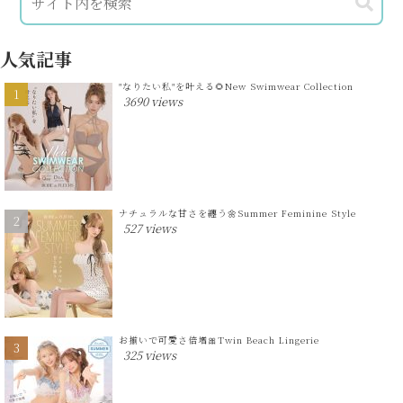
人気記事
"なりたい私"を叶える🌻New Swimwear Collection
3690 views
ナチュラルな甘さを纏う🌼Summer Feminine Style
527 views
お揃いで可愛さ倍増🎀Twin Beach Lingerie
325 views