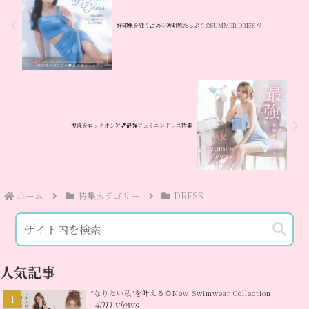
好印象を独り占め♡透明感たっぷりのSUMMER DRESS 🫧
視線をロックオン🏹💕最強フェミニンドレス特集
ホーム
特集カテゴリー
DRESS
人気記事
"なりたい私"を叶える🌻New Swimwear Collection
4011 views