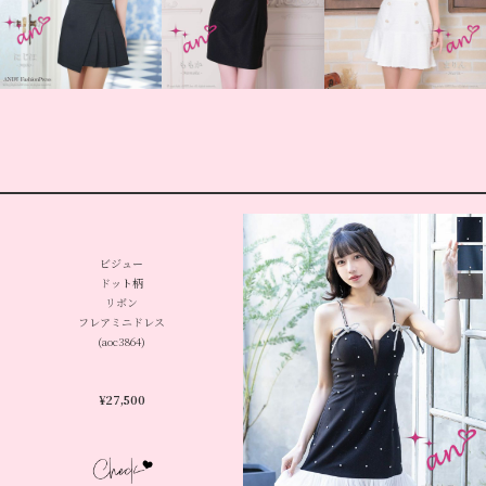
ビジュー
ドット柄
リボン
フレアミニドレス
(aoc3864)
¥
27,500