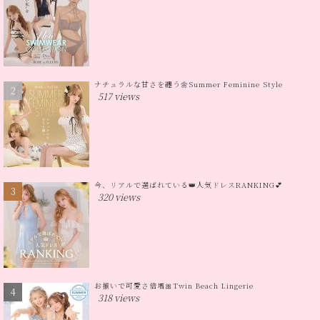
ナチュラルな甘さを纏う🌼Summer Feminine Style
517 views
今、リアルで選ばれている👑人気ドレスRANKING💕
320 views
お揃いで可愛さ倍増🎀Twin Beach Lingerie
318 views