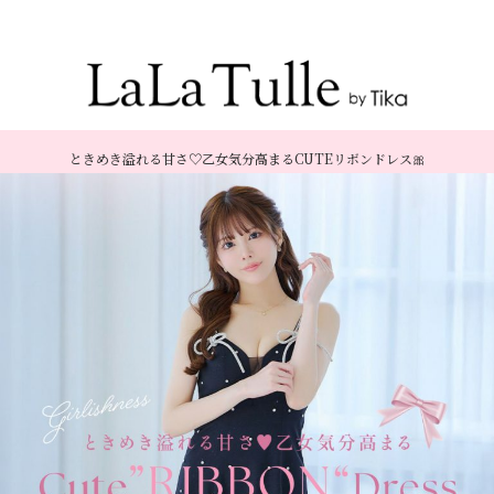
Recommend Dress etc.
ときめき溢れる甘さ♡乙女気分高まるCUTEリボンドレス🎀