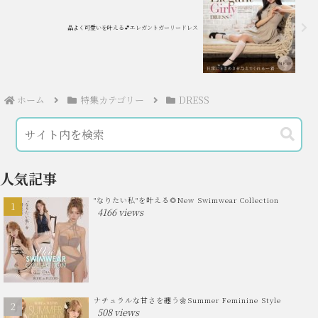
品よく可愛いを叶える💕エレガントガーリードレス
ホーム
特集カテゴリー
DRESS
人気記事
"なりたい私"を叶える🌻New Swimwear Collection
4166 views
ナチュラルな甘さを纏う🌼Summer Feminine Style
508 views