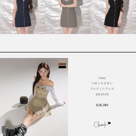
2way
フロントボタン
フレアミニドレス
(GL4324)
¥
28,380