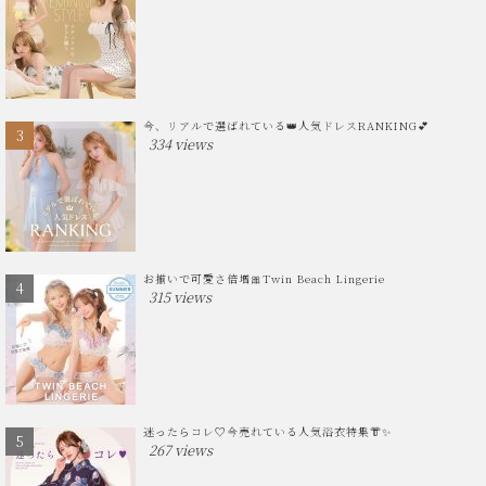
今、リアルで選ばれている👑人気ドレスRANKING💕
334 views
お揃いで可愛さ倍増🎀Twin Beach Lingerie
315 views
迷ったらコレ♡今売れている人気浴衣特集👘✨
267 views