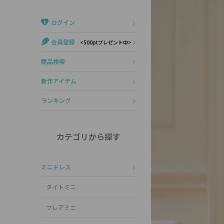
Veautt
ランジェリー
ログイン
PURESS
コスプレ
会員登録
<500ptプレゼント中>
Andy
水着
商品検索
an
浴衣
新作アイテム
GLAMOROUS
ランキング
IRMA
カテゴリから探す
JEAN MACLEAN
ミニドレス
JENNNY
タイトミニ
COMEX
フレアミニ
Rechercher