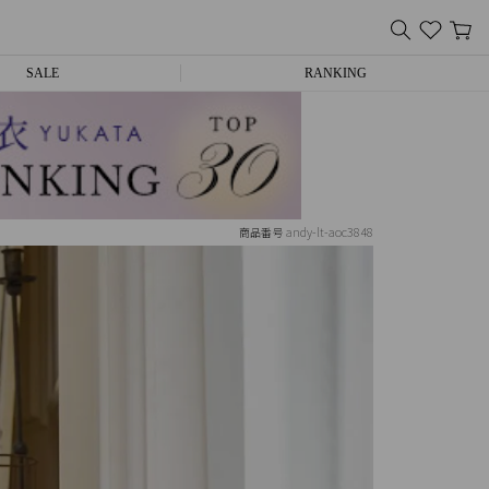
SALE
RANKING
andy-lt-aoc3848
商品番号