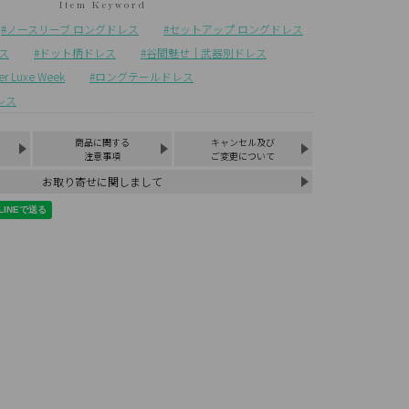
ノースリーブ ロングドレス
セットアップ ロングドレス
ス
ドット柄ドレス
谷間魅せ｜武器別ドレス
Luxe Week
ロングテールドレス
レス
商品に関する
キャンセル及び
注意事項
ご変更について
お取り寄せに関しまして