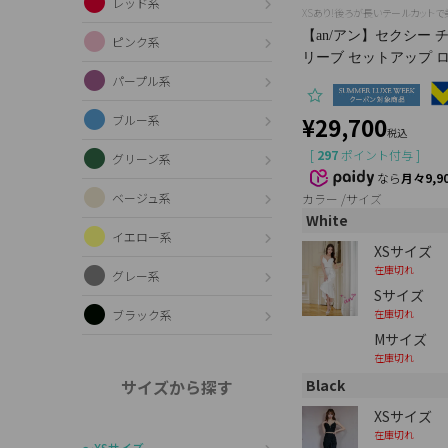
レッド系
XSあり!後ろが長いテールカット
【an/アン】セクシー 
ピンク系
リーブ セットアップ ロン
パープル系
¥
29,700
ブルー系
税込
[
297
ポイント付与 ]
グリーン系
なら
月々9,9
ベージュ系
カラー
サイズ
White
イエロー系
XSサイズ
在庫切れ
グレー系
Sサイズ
在庫切れ
ブラック系
Mサイズ
在庫切れ
Black
サイズから探す
XSサイズ
在庫切れ
〜XSサイズ