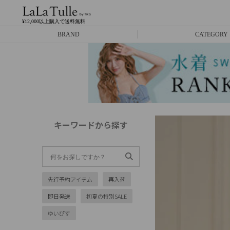
¥12,000以上購入で送料無料
BRAND
CATEGORY
Anella
ミニドレス
L.A.import
膝丈ドレス
ROBE de FLEURS
ロングドレス
キーワードから探す
Glossy
キャバヒール
DEA.
スーツ
先行予約アイテム
再入荷
ANIER.
アウター
即日発送
初夏の特別SALE
ANGEL R
バッグ
ゆいぴす