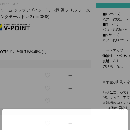
で美脚アピール♪
チャーム ジップデザイン ドット柄 裾フリル ノース
■XSサイズ
グテールドレス(aoc3848)
バスト約80cm～
■Sサイズ
バスト約83cm～
■Mサイズ
バスト約86cm～
セットアップ
00円
から。分割手数料無料
伸縮性 ややあ
裏地 あり
透け感 なし
—
※平置き計測に
—
※商品によって計
況によって、実
—
※総柄の商品につ
ーン(柄)が異なり
—