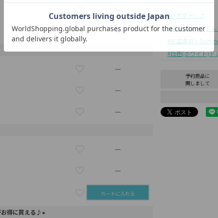
—
ひざ丈ドレス
ジップロングドレ
—
お盆直前！Summer 
白色(ホワイト)ド
—
予約商品に
関しまして
—
—
—
—
カートに入れる
がお得に買える♪