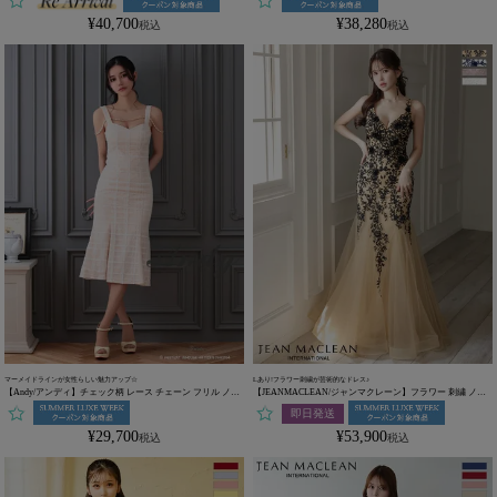
(51796)
ス (AR25310)
¥
40,700
¥
38,280
税込
税込
マーメイドラインが女性らしい魅力アップ☆
Lあり!フラワー刺繍が芸術的なドレス♪
【Andy/アンディ】チェック柄 レース チェーン フリル ノー
【JEANMACLEAN/ジャンマクレーン】フラワー 刺繍 ノー
スリーブ タイトロングドレス(anon2833)
スリーブ レース バースデー タイトロングドレス(41726)
即日発送
¥
29,700
¥
53,900
税込
税込