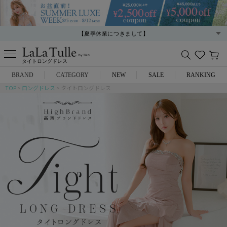
【熊本地震に伴う集配への影響につきまして】
【夏季休業につきまして】
タイトロングドレス
BRAND
CATEGORY
NEW
SALE
RANKING
TOP
ロングドレス
タイトロングドレス
Anella
ミニドレス
L.A.import
膝丈ドレス
ROBE de FLEURS
ロングドレス
Glossy
キャバヒール
DEA.
スーツ
ANIER.
アウター