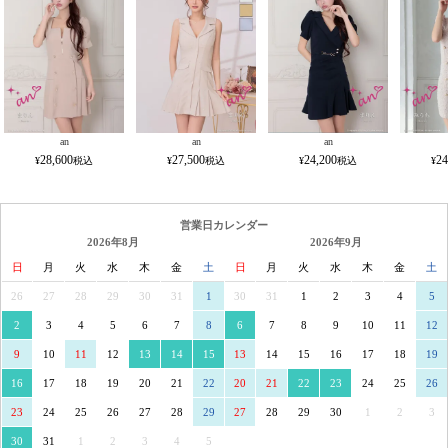
an
an
an
28,600
27,500
24,200
24
営業日カレンダー
2026年8月
2026年9月
日
月
火
水
木
金
土
日
月
火
水
木
金
土
26
27
28
29
30
31
1
30
31
1
2
3
4
5
2
3
4
5
6
7
8
6
7
8
9
10
11
12
9
10
11
12
13
14
15
13
14
15
16
17
18
19
16
17
18
19
20
21
22
20
21
22
23
24
25
26
23
24
25
26
27
28
29
27
28
29
30
1
2
3
30
31
1
2
3
4
5