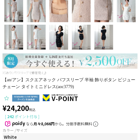
Pleaser
XSあり!パフスリーブで華奢見え♪
【an/アン】スクエアネック パフスリーブ 半袖 飾りボタン ビジュー
チェーン タイトミニドレス(aoc3779)
¥
24,200
税込
[
242
ポイント付与 ]
なら
月々8,066円
から。分割手数料無料
カラー
サイズ
White