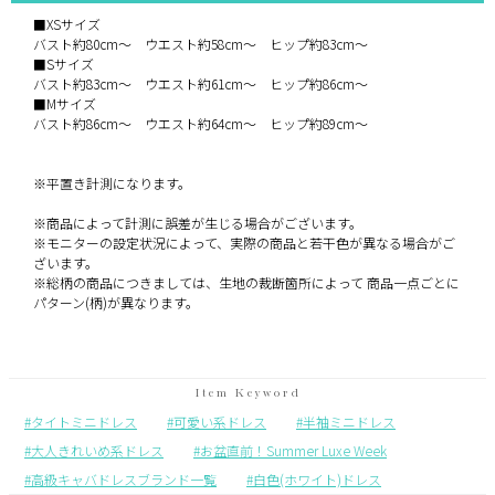
■XSサイズ
バスト約80cm〜 ウエスト約58cm〜 ヒップ約83cm〜
■Sサイズ
バスト約83cm〜 ウエスト約61cm〜 ヒップ約86cm〜
■Mサイズ
バスト約86cm〜 ウエスト約64cm〜 ヒップ約89cm〜
※平置き計測になります。
※商品によって計測に誤差が生じる場合がございます。
※モニターの設定状況によって、実際の商品と若干色が異なる場合がご
ざいます。
※総柄の商品につきましては、生地の裁断箇所によって 商品一点ごとに
パターン(柄)が異なります。
タイトミニドレス
可愛い系ドレス
半袖ミニドレス
大人きれいめ系ドレス
お盆直前！Summer Luxe Week
高級キャバドレスブランド一覧
白色(ホワイト)ドレス