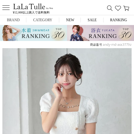
¥12,000以上購入で送料無料
BRAND
CATEGORY
NEW
SALE
RANKING
Anella
ミニドレス
andy-md-aoc3779z
商品番号
L.A.import
膝丈ドレス
ROBE de FLEURS
ロングドレス
Glossy
キャバヒール
DEA.
スーツ
ANIER.
アウター
ANGEL R
バッグ