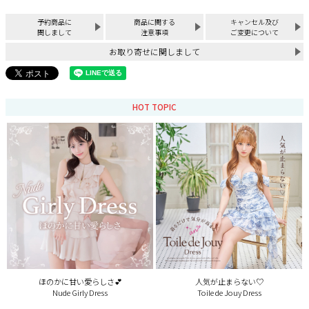
予約商品に
商品に関する
キャンセル及び
関しまして
注意事項
ご変更について
お取り寄せに関しまして
HOT TOPIC
ほのかに甘い愛らしさ💕
人気が止まらない♡
Nude Girly Dress
Toile de Jouy Dress