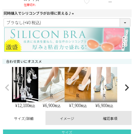
—
在庫切れ
同時購入でシリコンブラがお得に買える♪
(
必
須
)
合わせ買いにオススメ
¥
12,100
¥
6,900
¥
6,900
¥
7,900
税込
税込
税込
税込
サイズ/詳細
イメージ
確認事項
サイズ