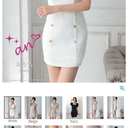
Veautt
ランジェリー
PURESS
コスプレ
Andy
水着
an
浴衣
GLAMOROUS
IRMA
JEAN MACLEAN
JENNNY
COMEX
White
Beige
Navy
Rechercher