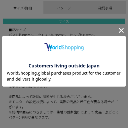
サイズ/詳細
イメージ
確認事項
サイズ
■XSサイズ
バスト約80cm〜 ウエスト約58cm〜 ヒップ約83cm〜
■Sサイズ
バスト約83cm〜 ウエスト約61cm〜 ヒップ約86cm〜
■Mサイズ
バスト約86cm〜 ウエスト約64cm〜 ヒップ約89cm〜
伸縮性 あり
裏地 あり
透け感 なし
※平置き計測になります。
※商品によって計測に誤差が生じる場合がございます。
※モニターの設定状況によって、実際の商品と若干色が異なる場合がご
ざいます。
※総柄の商品につきましては、生地の裁断箇所によって 商品一点ごとに
パターン(柄)が異なります。