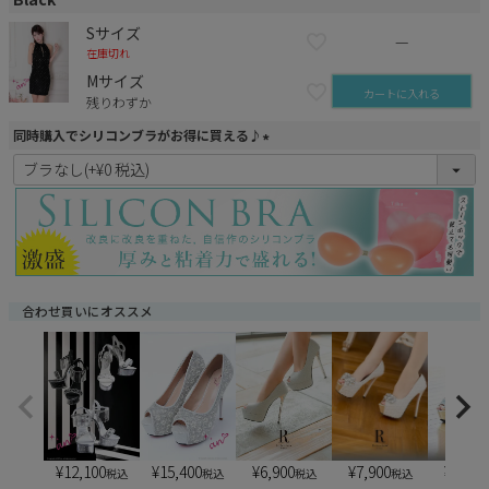
Sサイズ
—
在庫切れ
Mサイズ
カートに入れる
残りわずか
同時購入でシリコンブラがお得に買える♪
(
必
須
)
合わせ買いにオススメ
¥
12,100
¥
15,400
¥
6,900
¥
6,900
¥
7,900
税込
税込
税込
税込