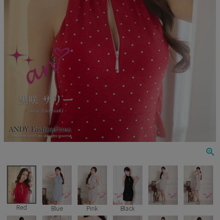
Veautt
ランジェリー
PURESS
コスプレ
Andy
水着
an
浴衣
GLAMOROUS
IRMA
JEAN MACLEAN
JENNNY
COMEX
Red
Blue
Pink
Black
Rechercher