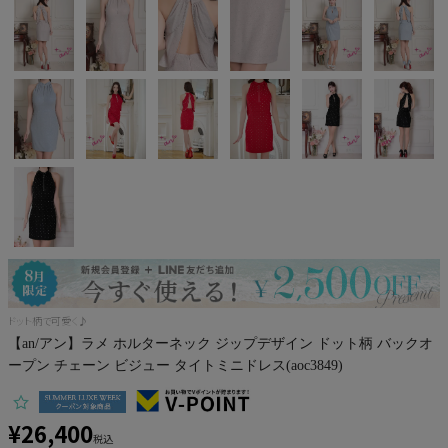
Pleaser
ドット柄で可愛く♪
【an/アン】ラメ ホルターネック ジップデザイン ドット柄 バックオ
ープン チェーン ビジュー タイトミニドレス(aoc3849)
¥
26,400
税込