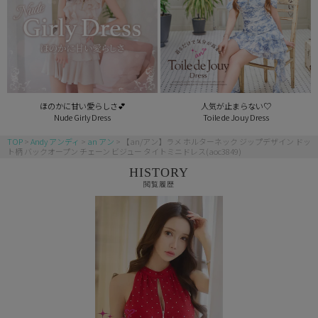
ほのかに甘い愛らしさ💕
人気が止まらない♡
Nude Girly Dress
Toile de Jouy Dress
TOP
Andy アンディ
an アン
【an/アン】ラメ ホルターネック ジップデザイン ドッ
ト柄 バックオープン チェーン ビジュー タイトミニドレス(aoc3849)
HISTORY
閲覧履歴