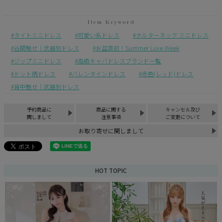
タイトミニドレス
可愛い系ドレス
ホルターネック ミニドレス
谷間魅せ｜武器別ドレス
お盆直前！Summer Luxe Week
ジップミニドレス
高級キャバドレスブランド一覧
ドット柄ドレス
バレンタインドレス
赤色(レッド)ドレス
背中魅せ｜武器別ドレス
予約商品に
商品に関する
キャンセル及び
関しまして
注意事項
ご変更について
お取り寄せに関しまして
HOT TOPIC