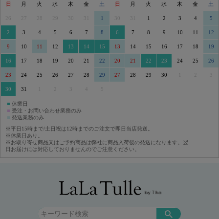
日
月
火
水
木
金
土
日
月
火
水
木
金
土
26
27
28
29
30
31
1
30
31
1
2
3
4
5
2
3
4
5
6
7
8
6
7
8
9
10
11
12
9
10
11
12
13
14
15
13
14
15
16
17
18
19
16
17
18
19
20
21
22
20
21
22
23
24
25
26
23
24
25
26
27
28
29
27
28
29
30
1
2
3
30
31
1
2
3
4
5
■
休業日
■
受注・お問い合わせ業務のみ
■
発送業務のみ
※平日15時まで/土日祝は12時までのご注文で即日当店発送。
※休業日あり。
※お取り寄せ商品又はご予約商品は弊社に商品入荷後の発送になります。翌
日お届けには対応しておりませんのでご注意ください。