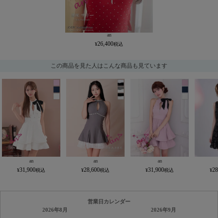
an
26,400
この商品を見た人はこんな商品も見ています
an
an
an
31,900
28,600
31,900
28
営業日カレンダー
2026年8月
2026年9月