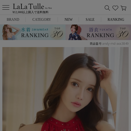
¥12,000以上購入で送料無料
BRAND
CATEGORY
NEW
SALE
RANKING
Anella
ミニドレス
andy-md-aoc3849
商品番号
L.A.import
膝丈ドレス
ROBE de FLEURS
ロングドレス
Glossy
キャバヒール
DEA.
スーツ
ANIER.
アウター
ANGEL R
バッグ