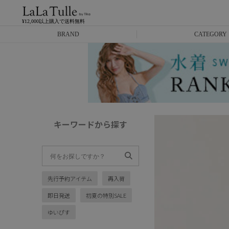
¥12,000以上購入で送料無料
BRAND
CATEGORY
Anella
ミニドレス
L.A.import
膝丈ドレス
ROBE de FLEURS
ロングドレス
キーワードから探す
Glossy
キャバヒール
DEA.
スーツ
先行予約アイテム
再入荷
ANIER.
アウター
即日発送
初夏の特別SALE
ANGEL R
バッグ
ゆいぴす