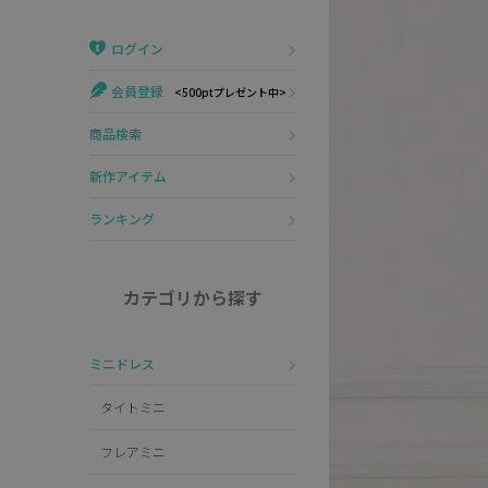
Veautt
ランジェリー
ログイン
PURESS
コスプレ
会員登録
<500ptプレゼント中>
Andy
水着
商品検索
an
浴衣
新作アイテム
GLAMOROUS
ランキング
IRMA
カテゴリから探す
JEAN MACLEAN
ミニドレス
JENNNY
タイトミニ
COMEX
フレアミニ
Rechercher