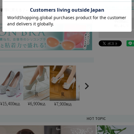
背中魅せ｜武器別
がお得に買える♪
(
予約商品に
必
関しまして
須
)
¥
15,400
¥
6,900
¥
6,900
¥
7,900
税込
税込
税込
税込
HOT TOPIC