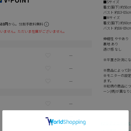
■Sサイズ
着丈(脇下):約58
バスト:約83~85
■Mサイズ
着丈(脇下):約60
633円
から。分割手数料無料
バスト:約86~89
いません。ただいま在庫がございません。
伸縮性 ややあり
裏地 あり
透け感 なし
—
※平置き計測に
—
※商品によって
※モニターの設
—
ます。
※総柄の商品につ
ーン(柄)が異なり
—
—
フレアミニドレス
—
お盆直前！Summer 