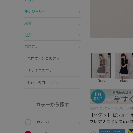
ランジェリー
水着
浴衣
コスプレ
ハロウィンコスプレ
サンタコスプレ
Gray
Black
お化けの日コスプレ
カラーから探す
XSあり！フラワー×バックリボン
【an/アン】 ビジュ
フレアミニドレス(aoc39
ホワイト系