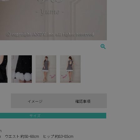
イメージ
確認事項
サイズ
6cm
cm ウエスト:約58~60cm ヒップ:約83~85cm