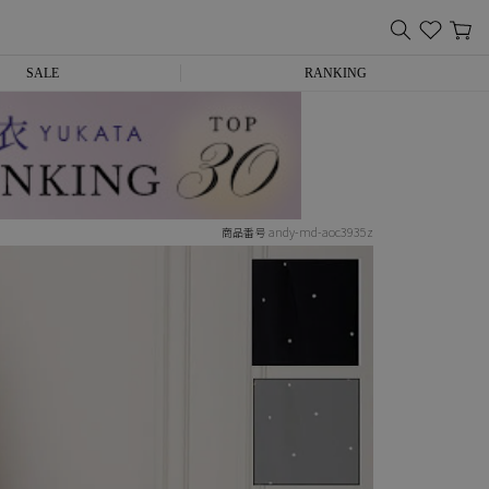
SALE
RANKING
andy-md-aoc3935z
商品番号