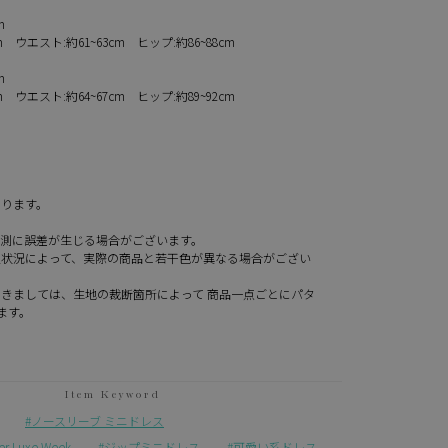
cm
cm ウエスト:約61~63cm ヒップ:約86~88cm
cm
cm ウエスト:約64~67cm ヒップ:約89~92cm
なります。
計測に誤差が生じる場合がございます。
定状況によって、実際の商品と若干色が異なる場合がござい
きましては、生地の裁断箇所によって 商品一点ごとにパタ
ます。
ノースリーブ ミニドレス
Luxe Week
ジップミニドレス
可愛い系ドレス