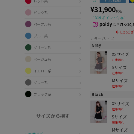
レッド系
¥
31,900
税込
ピンク系
[
319
ポイント付与 ]
パープル系
なら
月々10,
申し訳ござ
ブルー系
カラー
サイズ
Gray
グリーン系
XSサイズ
ベージュ系
在庫切れ
Sサイズ
イエロー系
在庫切れ
Mサイズ
グレー系
在庫切れ
Black
ブラック系
XSサイズ
在庫切れ
サイズから探す
Sサイズ
在庫切れ
Mサイズ
〜XSサイズ