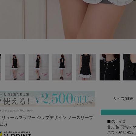
サイズ/詳細
で抜け目のない可愛い1着☆
ー ボリュームフラワー ジップデザイン ノースリーブ
■XSサイズ
35)
着丈(脇下):約5
バスト:約80~82