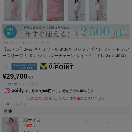
Pleaser
XSあり!ジップでセクシーさをプラス☆
【an/アン】2way キャミソール 肩あき ジップデザイン ツイード シア
ースリーブ リボン ショルダーチェーン タイトミニドレス(aoc4014)
¥
29,700
税込
[
297
ポイント付与 ]
なら
月々9,900円
から。分割手数料無料
申し訳ございません。ただいま在庫がございません。
カラー
サイズ
Pink
XSサイズ
—
在庫切れ