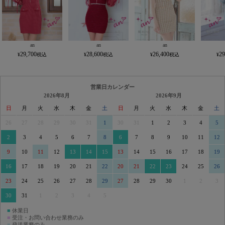
an
an
an
29,700
28,600
26,400
29
営業日カレンダー
2026年8月
2026年9月
日
月
火
水
木
金
土
日
月
火
水
木
金
土
26
27
28
29
30
31
1
30
31
1
2
3
4
5
2
3
4
5
6
7
8
6
7
8
9
10
11
12
9
10
11
12
13
14
15
13
14
15
16
17
18
19
16
17
18
19
20
21
22
20
21
22
23
24
25
26
23
24
25
26
27
28
29
27
28
29
30
1
2
3
30
31
1
2
3
4
5
■
休業日
■
受注・お問い合わせ業務のみ
■
発送業務のみ