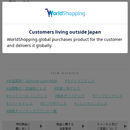
裏地 あり
透け感 ややあり
※平置き計測になります。
※商品によって計測に誤差が生じる場合がございます。
※モニターの設定状況によって、実際の商品と若干色が異なる場合がご
ざいます。
※総柄の商品につきましては、生地の裁断箇所によって 商品一点ごとに
パターン(柄)が異なります。
お盆直前！Summer Luxe Week
タイトミニドレス
谷間魅せ｜武器別ドレス
可愛い系ドレス
キャミソール ミニドレス
肩あきミニドレス
ジップミニドレス
ツイードドレス
ピンクのドレス
バレンタインドレス
高級キャバドレスブランド一覧
予約商品に
商品に関する
キャンセル及び
関しまして
注意事項
ご変更について