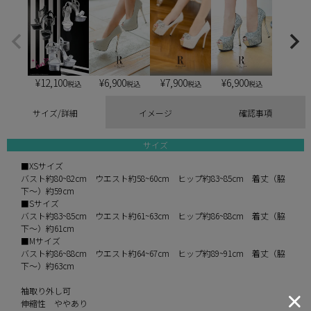
¥
12,100
¥
6,900
¥
6,900
¥
7,900
税込
税込
税込
税込
サイズ/詳細
イメージ
確認事項
サイズ
■XSサイズ
バスト約80~82cm ウエスト約58~60cm ヒップ約83~85cm 着丈（脇
下～）約59cm
■Sサイズ
バスト約83~85cm ウエスト約61~63cm ヒップ約86~88cm 着丈（脇
下～）約61cm
■Mサイズ
バスト約86~88cm ウエスト約64~67cm ヒップ約89~91cm 着丈（脇
下～）約63cm
袖取り外し可
伸縮性 ややあり