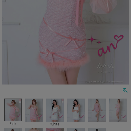
Veautt
ランジェリー
PURESS
コスプレ
Andy
水着
an
浴衣
GLAMOROUS
IRMA
JEAN MACLEAN
JENNNY
COMEX
Pink
White
Rechercher