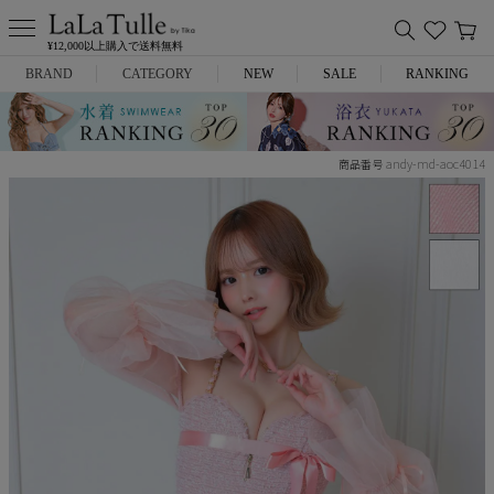
¥12,000以上購入で送料無料
BRAND
CATEGORY
NEW
SALE
RANKING
Anella
ミニドレス
andy-md-aoc4014
商品番号
L.A.import
膝丈ドレス
ROBE de FLEURS
ロングドレス
Glossy
キャバヒール
DEA.
スーツ
ANIER.
アウター
ANGEL R
バッグ