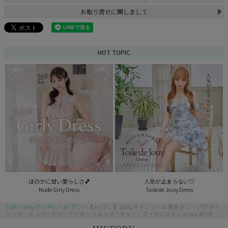
お取り寄せに関しまして
HOT TOPIC
ほのかに甘い愛らしさ💕
人気が止まらない♡
Nude Girly Dress
Toile de Jouy Dress
TOP
Andy アンディ
an アン
【an/アン】2way キャミソール 肩あき ジップデザイ
ン ツイード シアースリーブ リボン ショルダーチェーン タイトミニドレス(aoc4014)