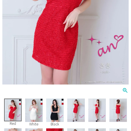
Veautt
ランジェリー
PURESS
コスプレ
Andy
水着
an
浴衣
GLAMOROUS
IRMA
JEAN MACLEAN
JENNNY
COMEX
Red
White
Black
Rechercher