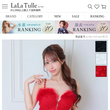
¥12,000以上購入で送料無料
BRAND
CATEGORY
NEW
SALE
RANKING
Anella
ミニドレス
andy-md-aoc4015
商品番号
L.A.import
膝丈ドレス
ROBE de FLEURS
ロングドレス
Glossy
キャバヒール
DEA.
スーツ
ANIER.
アウター
ANGEL R
バッグ