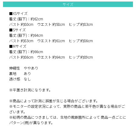
サイズ
■XSサイズ
着丈:(脇下)：約62cm
バスト:約80cm ウエスト:約58cm ヒップ:約83cm
■Sサイズ
着丈:(脇下)：約64cm
バスト:約83cm ウエスト:約61cm ヒップ:約86cm
■Mサイズ
着丈:(脇下)：約66cm
バスト:約86cm ウエスト:約64cm ヒップ:約89cm
伸縮性 ややあり
裏地 あり
透け感 なし
※平置き計測になります。
※商品によって計測に誤差が生じる場合がございます。
※モニターの設定状況によって、実際の商品と若干色が異なる場合がご
ざいます。
※総柄の商品につきましては、生地の裁断箇所によって 商品一点ごとに
パターン(柄)が異なります。