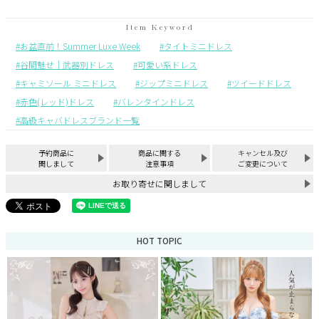
お盆直前！Summer Luxe Week
タイトミニドレス
谷間魅せ｜武器別ドレス
可愛い系ドレス
キャミソール ミニドレス
ジップミニドレス
ツイードドレス
赤色(レッド)ドレス
バレンタインドレス
高級キャバドレスブランド一覧
予約商品に
商品に関する
キャンセル及び
関しまして
注意事項
ご変更について
お取り寄せに関しまして
HOT TOPIC