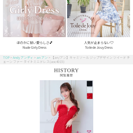
ほのかに甘い愛らしさ💕
人気が止まらない♡
Nude Girly Dress
Toile de Jouy Dress
TOP
Andy アンディ
an アン
【an/アン】キャミソール ジップデザイン ツイード チ
ェーン ファー タイトミニドレス(aoc4015)
HISTORY
閲覧履歴