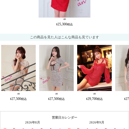
an
25,300
この商品を見た人はこんな商品も見ています
an
an
an
27,500
27,500
29,700
27
営業日カレンダー
2026年8月
2026年9月