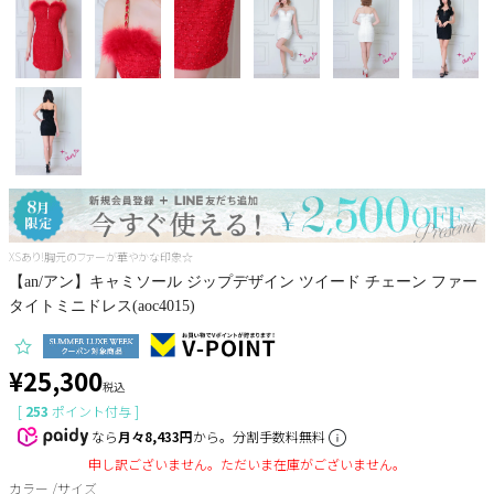
Pleaser
XSあり!胸元のファーが華やかな印象☆
【an/アン】キャミソール ジップデザイン ツイード チェーン ファー
タイトミニドレス(aoc4015)
¥
25,300
税込
[
253
ポイント付与 ]
なら
月々8,433円
から。分割手数料無料
申し訳ございません。ただいま在庫がございません。
カラー
サイズ