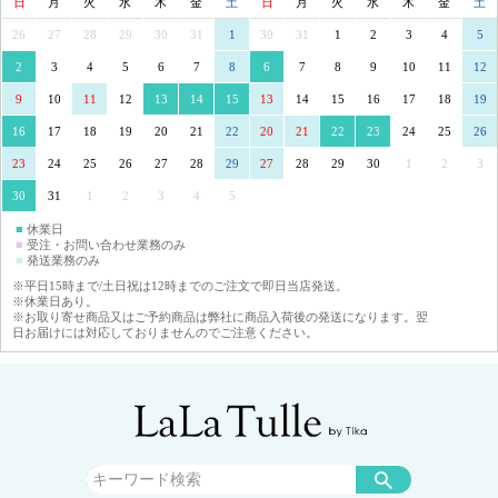
日
月
火
水
木
金
土
日
月
火
水
木
金
土
26
27
28
29
30
31
1
30
31
1
2
3
4
5
2
3
4
5
6
7
8
6
7
8
9
10
11
12
9
10
11
12
13
14
15
13
14
15
16
17
18
19
16
17
18
19
20
21
22
20
21
22
23
24
25
26
23
24
25
26
27
28
29
27
28
29
30
1
2
3
30
31
1
2
3
4
5
■
休業日
■
受注・お問い合わせ業務のみ
■
発送業務のみ
※平日15時まで/土日祝は12時までのご注文で即日当店発送。
※休業日あり。
※お取り寄せ商品又はご予約商品は弊社に商品入荷後の発送になります。翌
日お届けには対応しておりませんのでご注意ください。