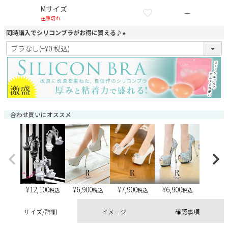
Mサイズ
—
在庫切れ
同時購入でシリコンブラがお得に買える♪
(
必
須
)
合わせ買いにオススメ
¥
12,100
¥
6,900
¥
6,900
¥
7,900
税込
税込
税込
税込
サイズ/詳細
イメージ
確認事項