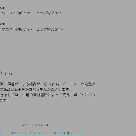
0cm
 ウエスト約61cm～ ヒップ約86cm～
2cm
 ウエスト約64cm～ ヒップ約89cm～
り
なります。
測に誤差が生じる場合がございます。 ※モニターの設定状
際の商品と若干色が異なる場合がございます。
きましては、生地の裁断箇所によって 商品一点ごとにパタ
ます。
ス
ベアトップのドレス
ドット柄ドレス