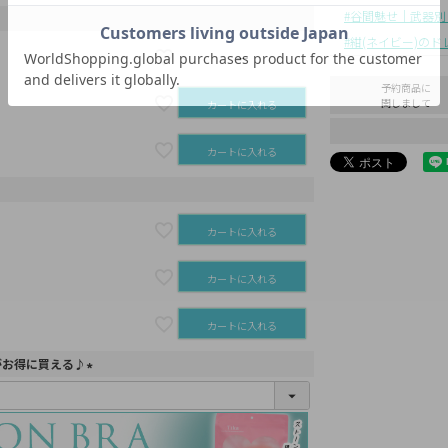
谷間魅せ｜武器別
紺(ネイビー)のド
—
予約商品に
関しまして
カートに入れる
カートに入れる
カートに入れる
カートに入れる
カートに入れる
がお得に買える♪
(
必
須
)