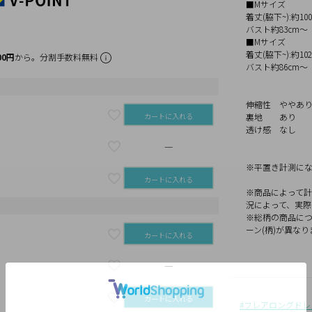
■Mサイズ
着丈(脇下~):約10
バスト約83cm～
■Mサイズ
着丈(脇下~):約10
00円
から。分割手数料無料
バスト約86cm～
伸縮性 ややあ
カートに入れる
裏地 あり
透け感 なし
—
※平置き計測に
カートに入れる
※商品によって計
況によって、実
※総柄の商品につ
ーン(柄)が異なり
カートに入れる
—
カートに入れる
フレアロングドレ