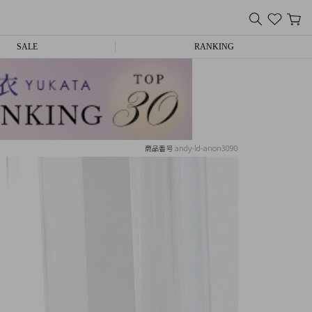
SALE
RANKING
andy-ld-anon3090
商品番号