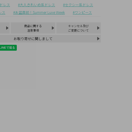
ドレス
大人きれいめ系ドレス
セクシー系ドレス
レス
お盆直前！Summer Luxe Week
ワンピース
商品に関する
キャンセル及び
注意事項
ご変更について
お取り寄せに関しまして