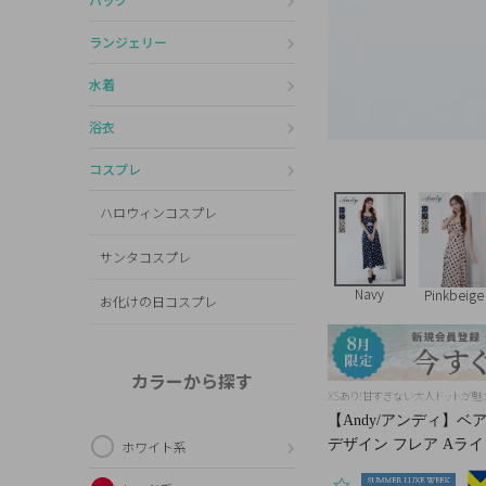
ランジェリー
水着
浴衣
コスプレ
ハロウィンコスプレ
サンタコスプレ
Navy
Pinkbeige
お化けの日コスプレ
カラーから探す
XSあり!甘すぎない大人ドットが
【Andy/アンディ】ベ
デザイン フレア Aライン
ホワイト系