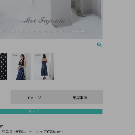
イメージ
確認事項
サイズ
cm
 ウエスト約58cm～ ヒップ約83cm～