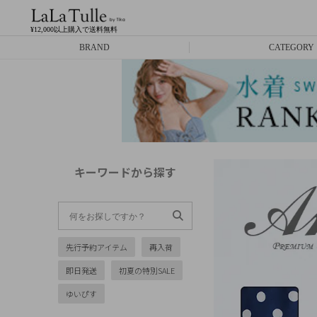
¥12,000以上購入で送料無料
BRAND
CATEGORY
Anella
ミニドレス
L.A.import
膝丈ドレス
ROBE de FLEURS
ロングドレス
キーワードから探す
Glossy
キャバヒール
DEA.
スーツ
先行予約アイテム
再入荷
ANIER.
アウター
即日発送
初夏の特別SALE
ANGEL R
バッグ
ゆいぴす