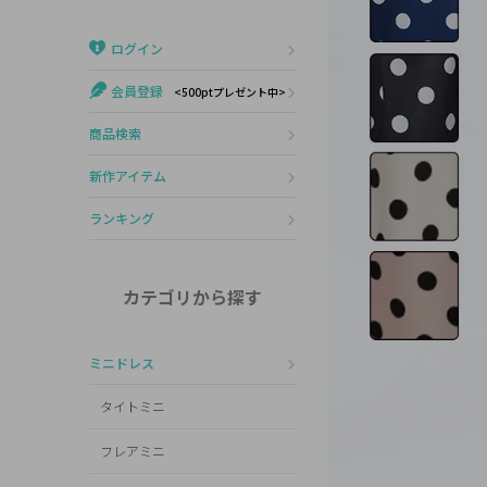
Veautt
ランジェリー
ログイン
PURESS
コスプレ
会員登録
<500ptプレゼント中>
Andy
水着
商品検索
an
浴衣
新作アイテム
GLAMOROUS
ランキング
IRMA
カテゴリから探す
JEAN MACLEAN
ミニドレス
JENNNY
タイトミニ
COMEX
フレアミニ
Rechercher