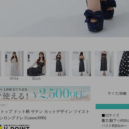
White
Black
サイズ/詳細
魅力的♡
アトップ ドット柄 サテン カットデザイン ツイスト
■XSサイズ
ロングドレス(anon3090)
着丈(脇下~):約98
バスト約80cm～