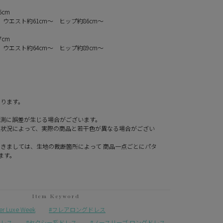
5cm
 ウエスト約61cm～ ヒップ約86cm～
7cm
 ウエスト約64cm～ ヒップ約89cm～
なります。
計測に誤差が生じる場合がございます。
定状況によって、実際の商品と若干色が異なる場合がござい
きましては、生地の裁断箇所によって 商品一点ごとにパタ
ます。
Luxe Week
フレアロングドレス
ドレス
セクシー系ドレス
ノースリーブ ロングドレス