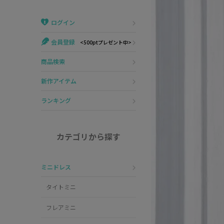
Veautt
ランジェリー
ログイン
PURESS
コスプレ
会員登録
<500ptプレゼント中>
Andy
水着
商品検索
an
浴衣
新作アイテム
GLAMOROUS
ランキング
IRMA
カテゴリから探す
JEAN MACLEAN
ミニドレス
JENNNY
タイトミニ
COMEX
フレアミニ
Rechercher