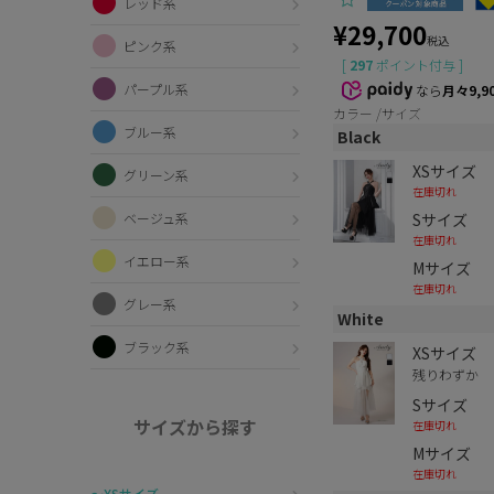
レッド系
¥
29,700
税込
ピンク系
[
297
ポイント付与 ]
パープル系
なら
月々9,9
カラー
サイズ
ブルー系
Black
XSサイズ
グリーン系
在庫切れ
Sサイズ
ベージュ系
在庫切れ
イエロー系
Mサイズ
在庫切れ
グレー系
White
ブラック系
XSサイズ
残りわずか
Sサイズ
サイズから探す
在庫切れ
Mサイズ
在庫切れ
〜XSサイズ