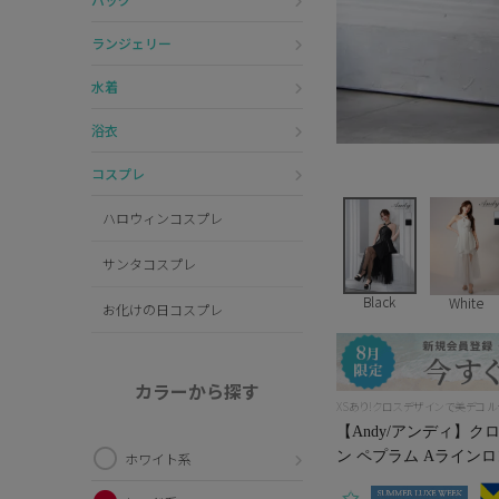
ランジェリー
水着
浴衣
コスプレ
ハロウィンコスプレ
サンタコスプレ
Black
White
お化けの日コスプレ
カラーから探す
XSあり!クロスデザインで美デコ
【Andy/アンディ】
ン ペプラム Aラインロング
ホワイト系