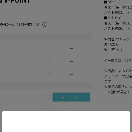
■Sサイズ
着丈：(脇下)約10
バスト約83cm～
■Mサイズ
着丈：(脇下)約10
00円
から。分割手数料無料
バスト約86cm～
伸縮性:ややあり
裏地:あり
—
透け感:あり
※平置き計測に
—
※商品によって
—
※モニターの設
ます。
※総柄の商品につ
ーン(柄)が異なり
カートに入れる
—
—
お盆直前！Summer 
ペプラム ロング