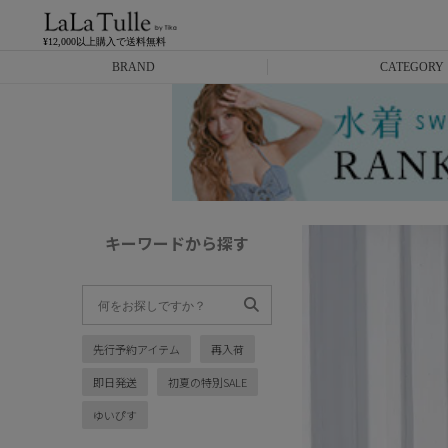
¥12,000以上購入で送料無料
BRAND
CATEGORY
Anella
ミニドレス
L.A.import
膝丈ドレス
ROBE de FLEURS
ロングドレス
キーワードから探す
Glossy
キャバヒール
DEA.
スーツ
先行予約アイテム
再入荷
ANIER.
アウター
即日発送
初夏の特別SALE
ANGEL R
バッグ
ゆいぴす