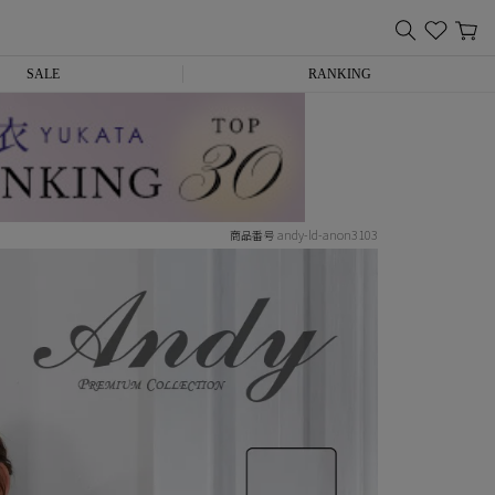
SALE
RANKING
andy-ld-anon3103
商品番号