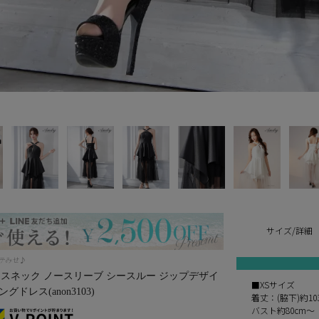
サイズ/詳細
ルテみせ♪
クロスネック ノースリーブ シースルー ジップデザイ
■XSサイズ
ドレス(anon3103)
着丈：(脇下)約10
バスト約80cm～