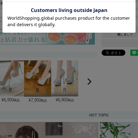
がお得に買える♪
ジップロングドレ
(
必
高級キャバドレス
須
)
予約商品に
関しまして
¥
6,900
¥
6,900
¥
7,900
税込
税込
税込
HOT TOPIC