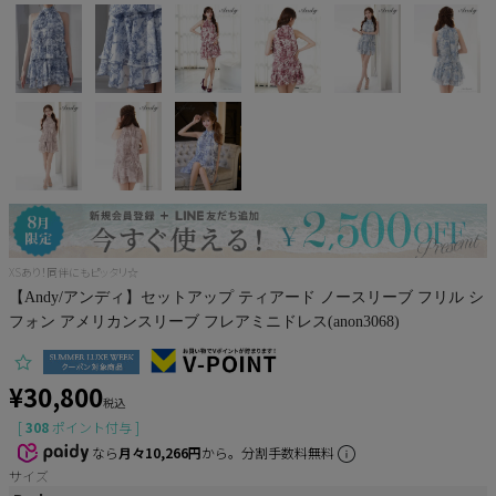
Pleaser
XSあり！同伴にもピッタリ☆
【Andy/アンディ】セットアップ ティアード ノースリーブ フリル シ
フォン アメリカンスリーブ フレアミニドレス(anon3068)
¥
30,800
税込
[
308
ポイント付与 ]
なら
月々10,266円
から。分割手数料無料
サイズ