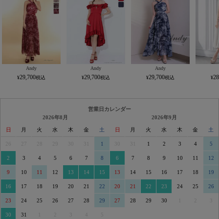
Andy
Andy
Andy
29,700
29,700
29,700
28
営業日カレンダー
2026年8月
2026年9月
日
月
火
水
木
金
土
日
月
火
水
木
金
土
26
27
28
29
30
31
1
30
31
1
2
3
4
5
2
3
4
5
6
7
8
6
7
8
9
10
11
12
9
10
11
12
13
14
15
13
14
15
16
17
18
19
16
17
18
19
20
21
22
20
21
22
23
24
25
26
23
24
25
26
27
28
29
27
28
29
30
1
2
3
30
31
1
2
3
4
5