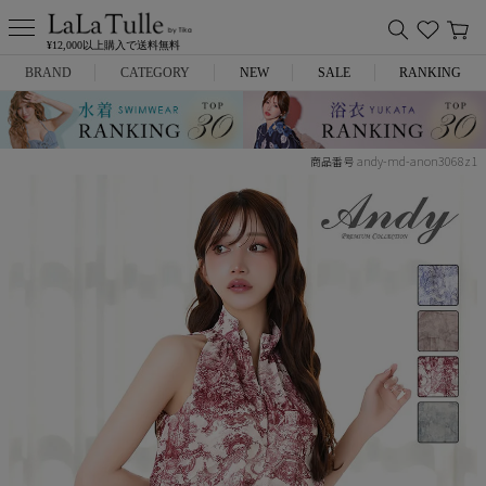
¥12,000以上購入で送料無料
BRAND
CATEGORY
NEW
SALE
RANKING
Anella
ミニドレス
andy-md-anon3068z1
商品番号
L.A.import
膝丈ドレス
ROBE de FLEURS
ロングドレス
Glossy
キャバヒール
DEA.
スーツ
ANIER.
アウター
ANGEL R
バッグ