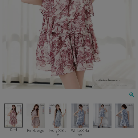
Veautt
ランジェリー
PURESS
コスプレ
Andy
水着
an
浴衣
GLAMOROUS
IRMA
JEAN MACLEAN
JENNNY
COMEX
Red
Pinkbeige
Ivory×Blu
White×Na
e
vy
Rechercher