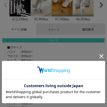
¥
12,100
¥
6,900
¥
6,900
¥
7,900
税込
税込
税込
税込
サイズ/詳細
イメージ
確認事項
サイズ
■XSサイズ
バスト ：約80cm~
ウエスト：約58cm~
ヒップ ：約83cm~
着丈：トップス(脇下)：約33cm スカート：約31cm
■Sサイズ
バスト ：約83cm~
ウエスト：約61cm~
ヒップ ：約86cm~
着丈：トップス(脇下)：約35cm スカート：約33cm
■Mサイズ
バスト ：約86cm~