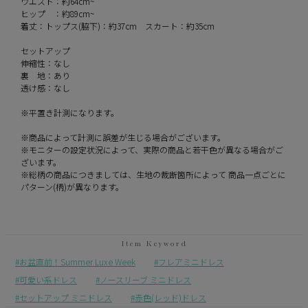
ウエスト：約64cm~
ヒップ ：約89cm~
着丈：トップス(脇下)：約37cm スカート：約35cm
セットアップ
伸縮性：なし
裏 地：あり
透け感：なし
※平置き計測になります。
※商品によって計測に誤差が生じる場合がございます。
※モニターの設定状況によって、実際の商品と若干色が異なる場合がご
ざいます。
※総柄の商品につきましては、生地の裁断箇所によって 商品一点ごとに
パターン(柄)が異なります。
お盆直前！Summer Luxe Week
フレアミニドレス
可愛い系ドレス
ノースリーブ ミニドレス
セットアップ ミニドレス
赤色(レッド)ドレス