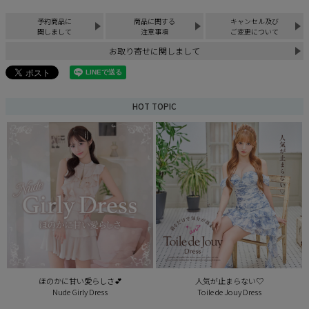
予約商品に
商品に関する
キャンセル及び
関しまして
注意事項
ご変更について
お取り寄せに関しまして
HOT TOPIC
ほのかに甘い愛らしさ💕
人気が止まらない♡
Nude Girly Dress
Toile de Jouy Dress