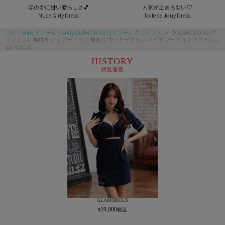
ほのかに甘い愛らしさ💕
人気が止まらない♡
Nude Girly Dress
Toile de Jouy Dress
TOP
Andy アンディ
Andy GLAMOROUS [アンディ グラマラス]
【GLAMOROUS/グ
ラマラス】襟付き ジップデザイン 袖あり カットデザイン バイカラー タイトミニドレス
(gmsv851)
HISTORY
閲覧履歴
GLAMOROUS
19,800