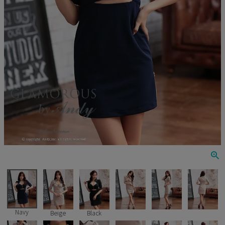
Veautt
ランジェリー
PURESS
コスプレ
Andy
水着
an
浴衣
GLAMOROUS
IRMA
JEAN MACLEAN
JENNNY
COMEX
Navy
Beige
Black
Rechercher