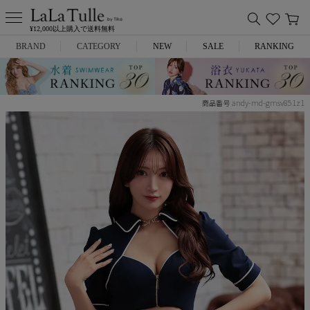
¥12,000以上購入で送料無料
BRAND
CATEGORY
NEW
SALE
RANKING
Anella
ミニドレス
andy-md-gmsv851z1
商品番号
L.A.import
膝丈ドレス
ROBE de FLEURS
ロングドレス
Glossy
キャバヒール
DEA.
スーツ
ANIER.
アウター
ANGEL R
バッグ