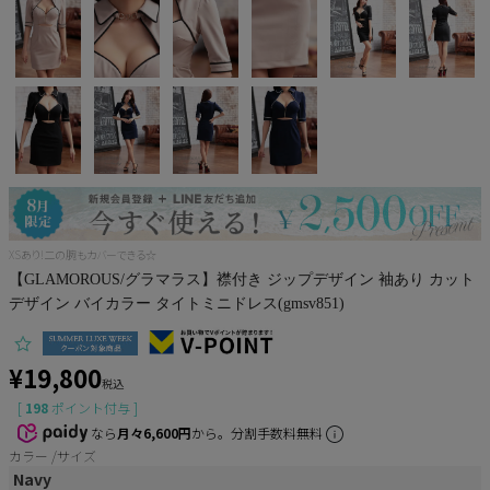
Pleaser
XSあり!二の腕もカバーできる☆
【GLAMOROUS/グラマラス】襟付き ジップデザイン 袖あり カット
デザイン バイカラー タイトミニドレス(gmsv851)
¥
19,800
税込
[
198
ポイント付与 ]
なら
月々6,600円
から。分割手数料無料
カラー
サイズ
Navy