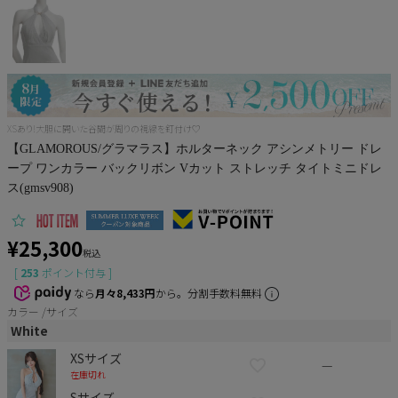
Pleaser
XSあり!大胆に開いた谷間が周りの視線を釘付け♡
【GLAMOROUS/グラマラス】ホルターネック アシンメトリー ドレ
ープ ワンカラー バックリボン Vカット ストレッチ タイトミニドレ
ス(gmsv908)
¥
25,300
税込
[
253
ポイント付与 ]
なら
月々8,433円
から。分割手数料無料
カラー
サイズ
White
XSサイズ
—
在庫切れ
Sサイズ