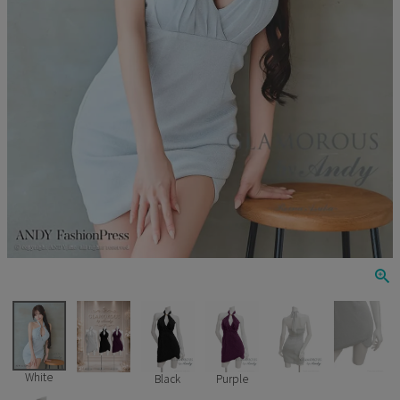
Veautt
ランジェリー
PURESS
コスプレ
Andy
水着
an
浴衣
GLAMOROUS
IRMA
JEAN MACLEAN
JENNNY
COMEX
White
Black
Purple
Rechercher