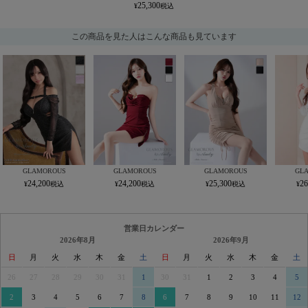
25,300
この商品を見た人はこんな商品も見ています
GLAMOROUS
GLAMOROUS
GLAMOROUS
GL
24,200
24,200
25,300
26
営業日カレンダー
2026年8月
2026年9月
日
月
火
水
木
金
土
日
月
火
水
木
金
土
26
27
28
29
30
31
1
30
31
1
2
3
4
5
2
3
4
5
6
7
8
6
7
8
9
10
11
12