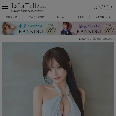
¥12,000以上購入で送料無料
BRAND
CATEGORY
NEW
SALE
RANKING
Anella
ミニドレス
andy-md-gmsv908
商品番号
L.A.import
膝丈ドレス
ROBE de FLEURS
ロングドレス
Glossy
キャバヒール
DEA.
スーツ
ANIER.
アウター
ANGEL R
バッグ