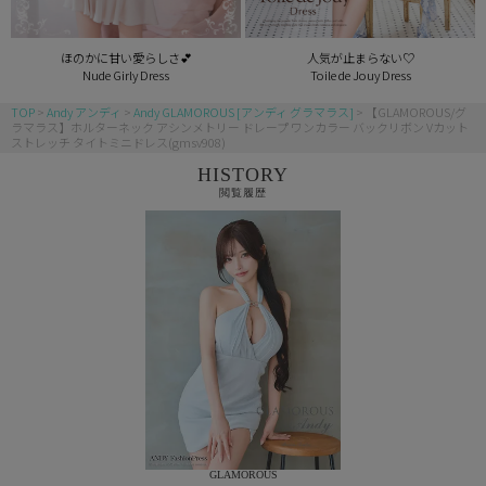
ほのかに甘い愛らしさ💕
人気が止まらない♡
Nude Girly Dress
Toile de Jouy Dress
TOP
Andy アンディ
Andy GLAMOROUS [アンディ グラマラス]
【GLAMOROUS/グ
ラマラス】ホルターネック アシンメトリー ドレープ ワンカラー バックリボン Vカット
ストレッチ タイトミニドレス(gmsv908)
HISTORY
閲覧履歴
GLAMOROUS