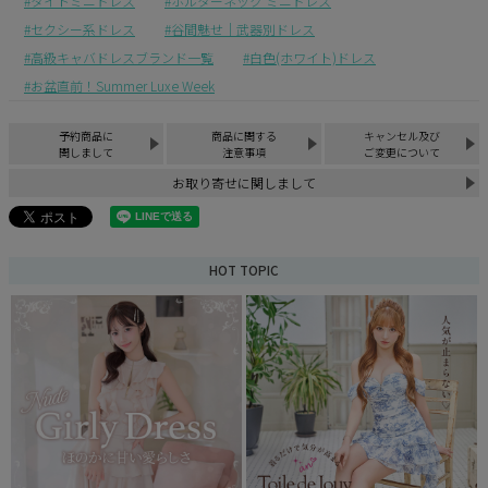
タイトミニドレス
ホルターネック ミニドレス
セクシー系ドレス
谷間魅せ｜武器別ドレス
高級キャバドレスブランド一覧
白色(ホワイト)ドレス
お盆直前！Summer Luxe Week
予約商品に
商品に関する
キャンセル及び
関しまして
注意事項
ご変更について
お取り寄せに関しまして
HOT TOPIC