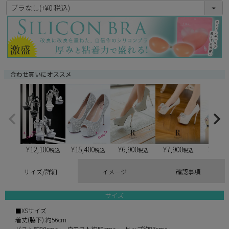
(
必
須
)
合わせ買いにオススメ
¥
12,100
¥
15,400
¥
6,900
¥
6,900
¥
7,900
税込
税込
税込
税込
サイズ/詳細
イメージ
確認事項
サイズ
■XSサイズ
着丈(脇下):約56cm
バスト約80cm～ ウエスト約58cm～ ヒップ約83cm～