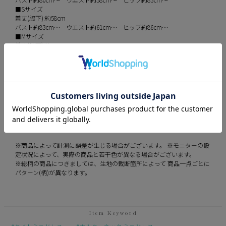
■Sサイズ
着丈(脇下):約58cm
バスト約83cm～ ウエスト約61cm～ ヒップ約86cm～
■Mサイズ
着丈(脇下):約60cm
バスト約86cm～ ウエスト約64cm～ ヒップ約89cm～
伸縮性 あり
裏地 あり
透け感 なし
※平置き計測になります。
※商品によって計測に誤差が生じる場合がございます。 ※モニターの設
定状況によって、実際の商品と若干色が異なる場合がございます。
※総柄の商品につきましては、生地の裁断箇所によって 商品一点ごとに
パターン(柄)が異なります。