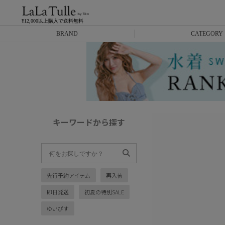
¥12,000以上購入で送料無料
BRAND
CATEGORY
Anella
ミニドレス
L.A.import
膝丈ドレス
ROBE de FLEURS
ロングドレス
キーワードから探す
Glossy
キャバヒール
DEA.
スーツ
先行予約アイテム
再入荷
ANIER.
アウター
即日発送
初夏の特別SALE
ANGEL R
バッグ
ゆいぴす