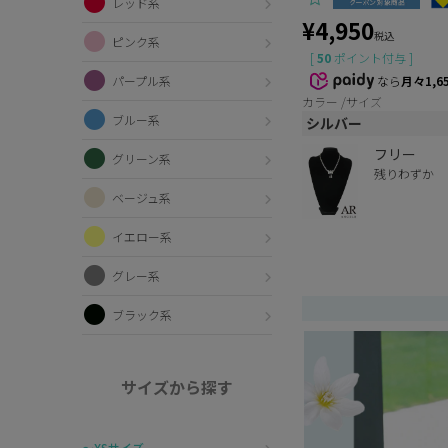
レッド系
¥
4,950
税込
ピンク系
[
50
ポイント付与 ]
なら
月々1,6
パープル系
カラー
サイズ
ブルー系
シルバー
フリー
グリーン系
残りわずか
ベージュ系
イエロー系
グレー系
ブラック系
サイズから探す
〜XSサイズ