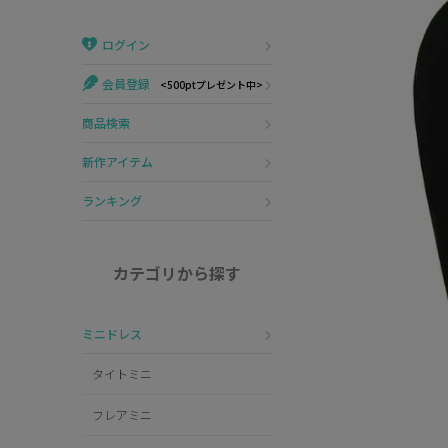
Veautt
ランジェリー
ログイン
PURESS
コスプレ
会員登録
<500ptプレゼント中>
Andy
水着
商品検索
an
浴衣
新作アイテム
GLAMOROUS
ランキング
IRMA
カテゴリから探す
JEAN MACLEAN
ミニドレス
JENNNY
タイトミニ
COMEX
フレアミニ
Rechercher