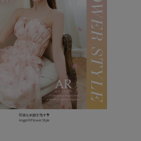
可憐な余韻を残す💐
Angel R Flower Style