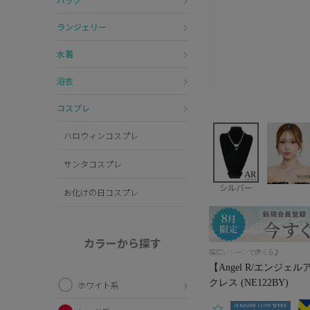
ランジェリー
水着
浴衣
コスプレ
ハロウィンコスプレ
サンタコスプレ
シルバー
お化けの日コスプレ
カラーから探す
幅広いシーンで使える♪
【Angel R/エンジ
クレス (NE122BY)
ホワイト系