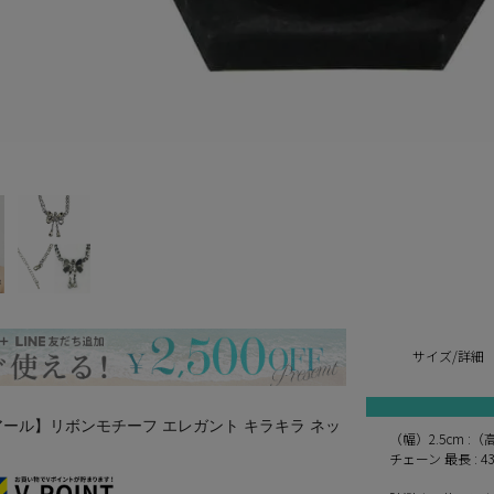
サイズ/詳細
ェルアール】リボンモチーフ エレガント キラキラ ネッ
（幅）2.5cm :（
チェーン 最長 : 4