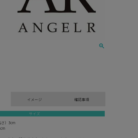
イメージ
確認事項
サイズ
高さ）3cm
3cm