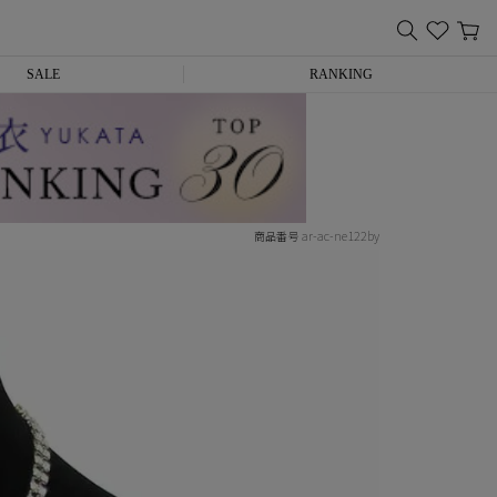
SALE
RANKING
ar-ac-ne122by
商品番号