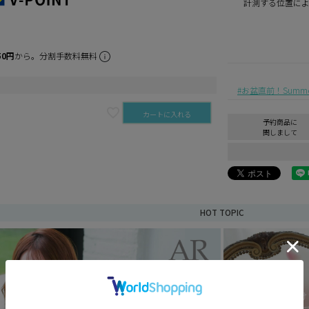
計測する位置に
50円
から。分割手数料無料
お盆直前！Summer 
カートに入れる
予約商品に
関しまして
HOT TOPIC