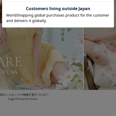
憐なシルエットが視線を惹きつける♡
Angel R Flare Mini Dress