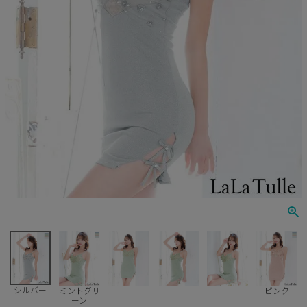
Veautt
ランジェリー
PURESS
コスプレ
Andy
水着
an
浴衣
GLAMOROUS
IRMA
JEAN MACLEAN
JENNNY
COMEX
シルバー
ミントグリ
ピンク
ーン
Rechercher