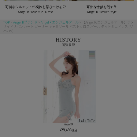
可憐なシルエットが視線を惹きつける♡
可憐な余韻を残す💐
Angel R Flare Mini Dress
Angel R Flower Style
TOP
Angel Rブランド
Angel R エンジェルアール
【Angel R/エンジェルアール】ラメ
サイドリボン ハート ガーリー キャミソール バストクロス パール タイトミニドレス (AR
25219)
HISTORY
閲覧履歴
AngelR
29,480