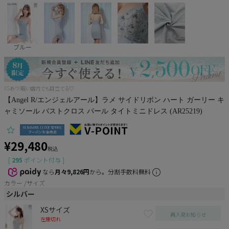
Pleaser
ブルー
XSあり!暗い店内でも目立てる♡
【Angel R/エンジェルアール】ラメ サイドリボン ハート ガーリー キ
ャミソール バストクロス パール タイトミニドレス (AR25219)
¥
29,480
税込
[
295
ポイント付与 ]
なら
月々9,826円
から。分割手数料無料
カラー
サイズ
シルバー
XSサイズ
再入荷お知らせ
在庫切れ