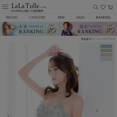
¥12,000以上購入で送料無料
BRAND
CATEGORY
NEW
SALE
RANKING
Anella
ミニドレス
ar-md-ar25219z6
商品番号
L.A.import
膝丈ドレス
ROBE de FLEURS
ロングドレス
Glossy
キャバヒール
DEA.
スーツ
ANIER.
アウター
ANGEL R
バッグ