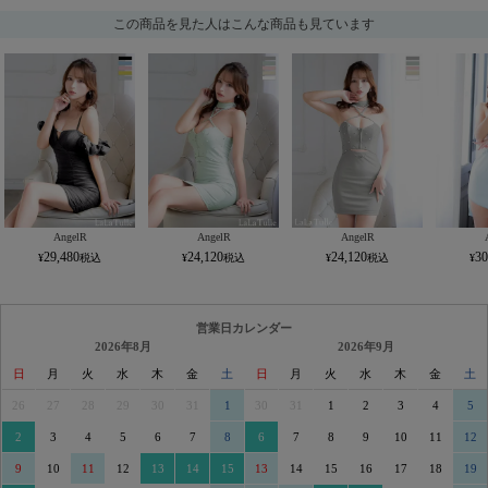
この商品を見た人はこんな商品も見ています
AngelR
AngelR
AngelR
29,480
24,120
24,120
30
営業日カレンダー
2026年8月
2026年9月
日
月
火
水
木
金
土
日
月
火
水
木
金
土
26
27
28
29
30
31
1
30
31
1
2
3
4
5
2
3
4
5
6
7
8
6
7
8
9
10
11
12
9
10
11
12
13
14
15
13
14
15
16
17
18
19