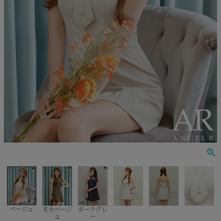
Veautt
ランジェリー
PURESS
コスプレ
Andy
水着
an
浴衣
GLAMOROUS
IRMA
JEAN MACLEAN
JENNNY
COMEX
ベージュ
モカベージ
ダークグレ
ュ
ー
Rechercher