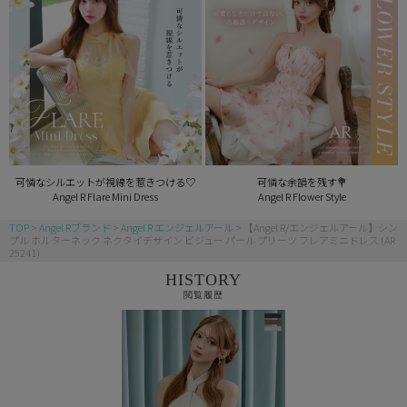
可憐なシルエットが視線を惹きつける♡
可憐な余韻を残す💐
Angel R Flare Mini Dress
Angel R Flower Style
TOP
Angel Rブランド
Angel R エンジェルアール
【Angel R/エンジェルアール】シン
プル ホルターネック ネクタイデザイン ビジュー パール プリーツ フレアミニドレス (AR
25241)
HISTORY
閲覧履歴