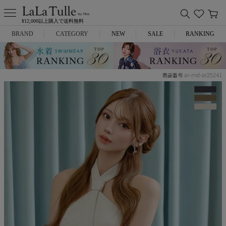
¥12,000以上購入で送料無料
BRAND
CATEGORY
NEW
SALE
RANKING
Anella
ミニドレス
ar-md-ar25241
商品番号
L.A.import
膝丈ドレス
ROBE de FLEURS
ロングドレス
Glossy
キャバヒール
DEA.
スーツ
ANIER.
アウター
ANGEL R
バッグ