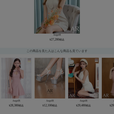
AngelR
27,280
この商品を見た人はこんな商品も見ています
AngelR
AngelR
AngelR
28,380
12,100
29,480
29