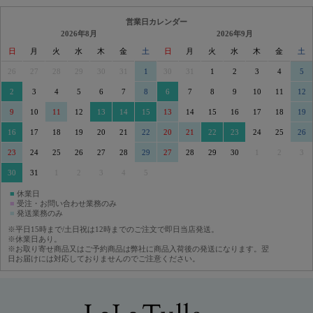
営業日カレンダー
2026年8月
2026年9月
日
月
火
水
木
金
土
日
月
火
水
木
金
土
26
27
28
29
30
31
1
30
31
1
2
3
4
5
2
3
4
5
6
7
8
6
7
8
9
10
11
12
9
10
11
12
13
14
15
13
14
15
16
17
18
19
16
17
18
19
20
21
22
20
21
22
23
24
25
26
23
24
25
26
27
28
29
27
28
29
30
1
2
3
30
31
1
2
3
4
5
■
休業日
■
受注・お問い合わせ業務のみ
■
発送業務のみ
※平日15時まで/土日祝は12時までのご注文で即日当店発送。
※休業日あり。
※お取り寄せ商品又はご予約商品は弊社に商品入荷後の発送になります。翌
日お届けには対応しておりませんのでご注意ください。