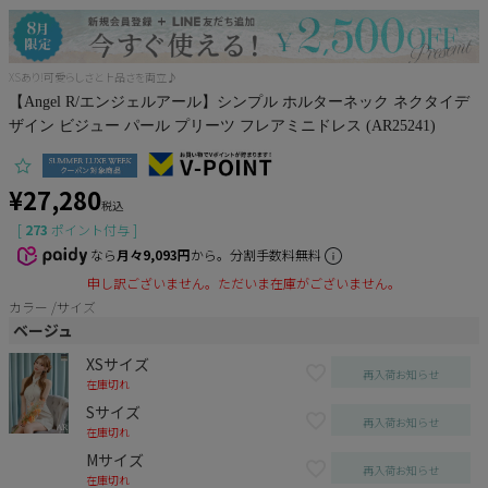
Pleaser
XSあり!可愛らしさと上品さを両立♪
【Angel R/エンジェルアール】シンプル ホルターネック ネクタイデ
ザイン ビジュー パール プリーツ フレアミニドレス (AR25241)
¥
27,280
税込
[
273
ポイント付与 ]
なら
月々9,093円
から。分割手数料無料
申し訳ございません。ただいま在庫がございません。
カラー
サイズ
ベージュ
XSサイズ
再入荷お知らせ
在庫切れ
Sサイズ
再入荷お知らせ
在庫切れ
Mサイズ
再入荷お知らせ
在庫切れ