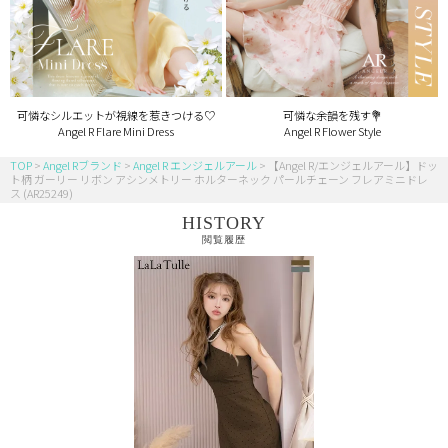
可憐なシルエットが視線を惹きつける♡
可憐な余韻を残す💐
Angel R Flare Mini Dress
Angel R Flower Style
TOP
Angel Rブランド
Angel R エンジェルアール
【Angel R/エンジェルアール】ドッ
ト柄 ガーリー リボン アシンメトリー ホルターネック パールチェーン フレアミニドレ
ス (AR25249)
HISTORY
閲覧履歴