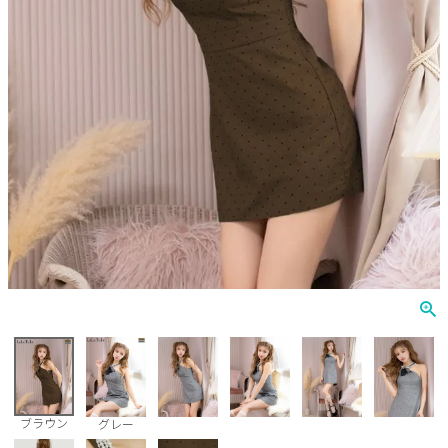
Veautt
ランジェリー
PURESS
コスプレ
Andy
水着
an
浴衣
GLAMOROUS
IRMA
JEAN MACLEAN
JENNNY
COMEX
ブラウン
グレー
Rechercher