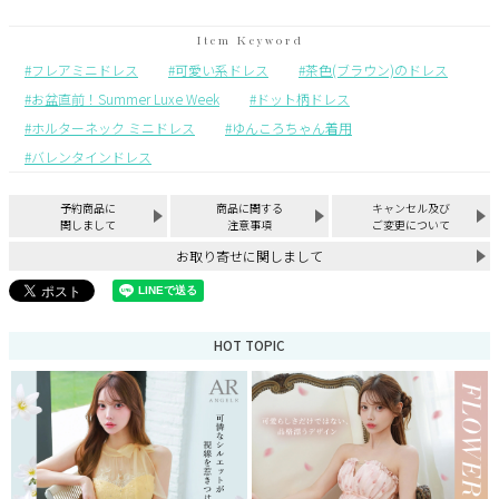
フレアミニドレス
可愛い系ドレス
茶色(ブラウン)のドレス
お盆直前！Summer Luxe Week
ドット柄ドレス
ホルターネック ミニドレス
ゆんころちゃん着用
バレンタインドレス
予約商品に
商品に関する
キャンセル及び
関しまして
注意事項
ご変更について
お取り寄せに関しまして
HOT TOPIC