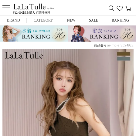
¥12,000以上購入で送料無料
BRAND
CATEGORY
NEW
SALE
RANKING
Anella
ミニドレス
ar-md-ar25249z2
商品番号
L.A.import
膝丈ドレス
ROBE de FLEURS
ロングドレス
Glossy
キャバヒール
DEA.
スーツ
ANIER.
アウター
ANGEL R
バッグ