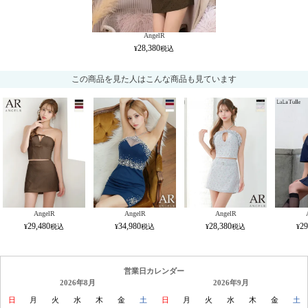
AngelR
28,380
この商品を見た人はこんな商品も見ています
AngelR
AngelR
AngelR
29,480
34,980
28,380
29
営業日カレンダー
2026年8月
2026年9月
日
月
火
水
木
金
土
日
月
火
水
木
金
土