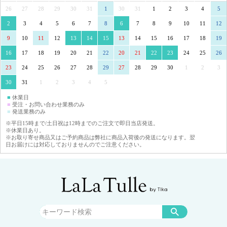
26
27
28
29
30
31
1
30
31
1
2
3
4
5
2
3
4
5
6
7
8
6
7
8
9
10
11
12
9
10
11
12
13
14
15
13
14
15
16
17
18
19
16
17
18
19
20
21
22
20
21
22
23
24
25
26
23
24
25
26
27
28
29
27
28
29
30
1
2
3
30
31
1
2
3
4
5
■
休業日
■
受注・お問い合わせ業務のみ
■
発送業務のみ
※平日15時まで/土日祝は12時までのご注文で即日当店発送。
※休業日あり。
※お取り寄せ商品又はご予約商品は弊社に商品入荷後の発送になります。翌
日お届けには対応しておりませんのでご注意ください。