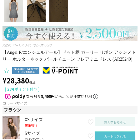
Pleaser
XSあり!パール×リボンで心くすぐる♡
【Angel R/エンジェルアール】ドット柄 ガーリー リボン アシンメト
リー ホルターネック パールチェーン フレアミニドレス (AR25249)
¥
28,380
税込
[
284
ポイント付与 ]
なら
月々9,460円
から。分割手数料無料
カラー
サイズ
ブラウン
XSサイズ
再入荷お知らせ
在庫切れ
Sサイズ
カートに入れる
残りわずか