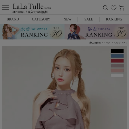
¥12,000以上購入で送料無料
BRAND
CATEGORY
NEW
SALE
RANKING
Anella
ミニドレス
ar-md-ar25837z3
商品番号
L.A.import
膝丈ドレス
ROBE de FLEURS
ロングドレス
Glossy
キャバヒール
DEA.
スーツ
ANIER.
アウター
ANGEL R
バッグ