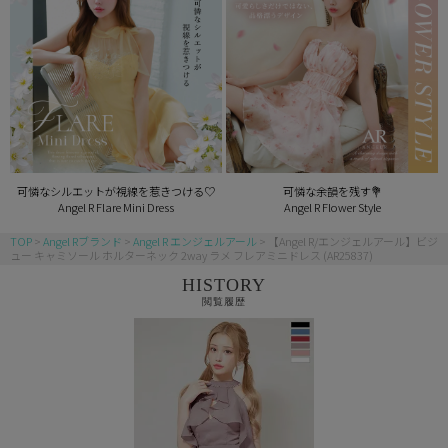
可憐なシルエットが視線を惹きつける♡
可憐な余韻を残す💐
Angel R Flare Mini Dress
Angel R Flower Style
TOP
Angel Rブランド
Angel R エンジェルアール
【Angel R/エンジェルアール】ビジ
ュー キャミソール ホルターネック 2way ラメ フレアミニドレス (AR25837)
HISTORY
閲覧履歴