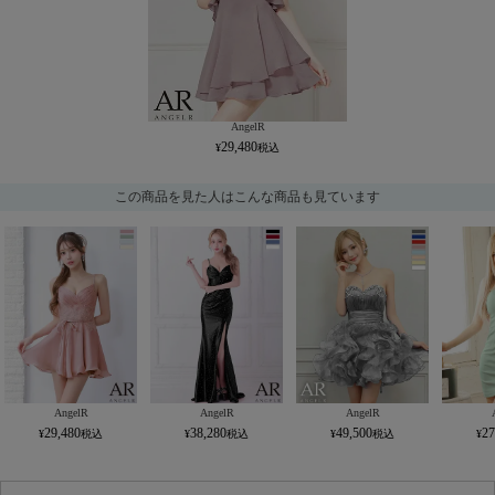
AngelR
29,480
この商品を見た人はこんな商品も見ています
AngelR
AngelR
AngelR
29,480
38,280
49,500
27