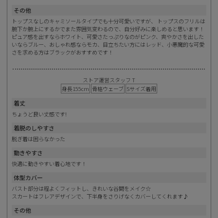
その他
トップスなしのキャミソールタイプでも十分可愛いですが、 トップスのフリルは
腕下か腕上にするかでまた雰囲気変わるので、自分好みに楽しめると思います！
ピュア感を出すならホワイト、可愛さたっぷりなのがピンク、爽やかさを出した
いならブルー、おしゃれ感ならモカ、目立ちたい方にはレッド、小悪魔的な可愛
さを求める方はブラックがおすすめです！
ストア運営スタッフ T
身長155cm
骨格ウェーブ
Sサイズ着用
着丈
ちょうど良い丈感です!
着脱のしやすさ
脱ぎ着は困らなかった
動きやすさ
快適に動きやすい着心地です！
体型カバー
バスト部分は程よくフィットし、きれいな谷間をメイク☆
スカートはフレアデザインで、下半身をさりげなくカバーしてくれます♪
その他