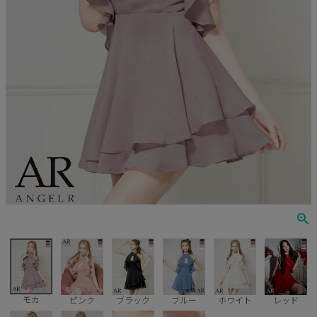
Veautt
ランジェリー
PURESS
コスプレ
Andy
水着
an
浴衣
GLAMOROUS
IRMA
JEAN MACLEAN
JENNNY
COMEX
モカ
ピンク
ブラック
ブルー
ホワイト
レッド
Rechercher