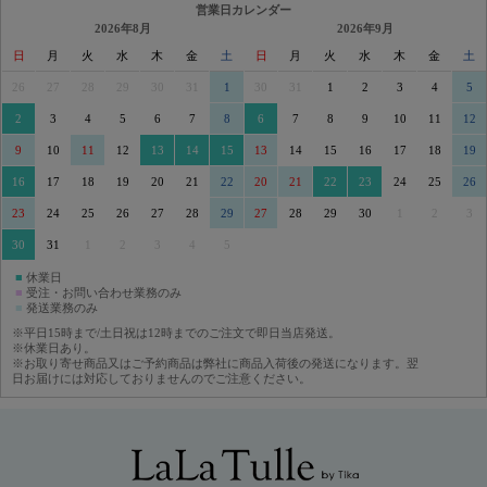
営業日カレンダー
2026年8月
2026年9月
日
月
火
水
木
金
土
日
月
火
水
木
金
土
26
27
28
29
30
31
1
30
31
1
2
3
4
5
2
3
4
5
6
7
8
6
7
8
9
10
11
12
9
10
11
12
13
14
15
13
14
15
16
17
18
19
16
17
18
19
20
21
22
20
21
22
23
24
25
26
23
24
25
26
27
28
29
27
28
29
30
1
2
3
30
31
1
2
3
4
5
■
休業日
■
受注・お問い合わせ業務のみ
■
発送業務のみ
※平日15時まで/土日祝は12時までのご注文で即日当店発送。
※休業日あり。
※お取り寄せ商品又はご予約商品は弊社に商品入荷後の発送になります。翌
日お届けには対応しておりませんのでご注意ください。