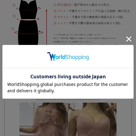
“リアルに着るからこそ分かる”
スタッフ着用レビュー
実店舗マネージャー S
身長163cm
骨格ストレート
Sサイズ着用