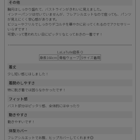
その他
胸元はしっかり盛れて、バストラインがきれいに見えました。
インナーパンツは付いていませんが、フレアシルエットなので座っても、パンツ
が見えにくく安心感があります。
ビジューやフリルでしっかりデコルテを華やかに彩ってくれるのでアクセサリー
いらずです！
可愛いって思われたい日にピッタリなとっておきの一着です！
LaLaTulle店長 O
身長160cm
骨格ウェーブ
Sサイズ着用
着丈
少し短い感じはしました！
着脱のしやすさ
特に脱ぎ着では困らなかかったです！
フィット感
バスト部分はピッタリ感、全体的にはゆったり
動きやすさ
動きやすいです！
体型カバー
フレアシルエットでお腹、ヒップカバーしてくれます◎