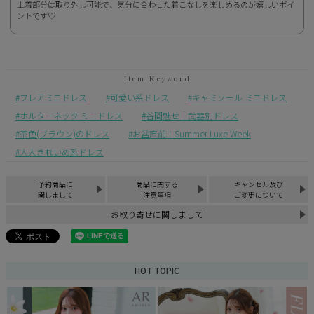
上着部分は取り外し可能で、気分に合わせた着こなしを楽しめるのが嬉しいポイ
ントです♡
フレアミニドレス
可愛い系ドレス
キャミソール ミニドレス
ホルターネック ミニドレス
谷間魅せ｜武器別ドレス
茶色(ブラウン)のドレス
お盆直前！Summer Luxe Week
大人きれいめ系ドレス
予約商品に
商品に関する
キャンセル及び
関しまして
注意事項
ご変更について
お取り寄せに関しまして
HOT TOPIC