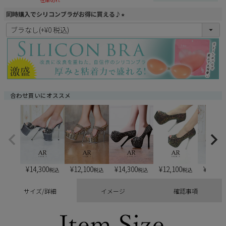
同時購入でシリコンブラがお得に買える♪
(
必
須
)
合わせ買いにオススメ
¥
14,300
¥
12,100
¥
14,300
¥
12,100
¥
13,20
税込
税込
税込
税込
サイズ/詳細
イメージ
確認事項