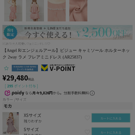
Pleaser
XSあり!大人可愛いフェミニンドレス♡
【Angel R/エンジェルアール】ビジュー キャミソール ホルターネッ
ク 2way ラメ フレアミニドレス (AR25837)
¥
29,480
税込
[
295
ポイント付与 ]
なら
月々9,826円
から。分割手数料無料
カラー
サイズ
モカ
XSサイズ
カートに入れる
残りわずか
Sサイズ
カートに入れる