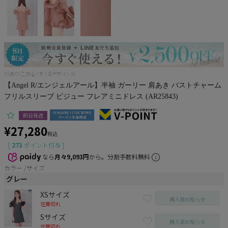
Pleaser
XSあり!乙女心くすぐるデザイン☆
【Angel R/エンジェルアール】半袖 ガーリー 肩あき バストチャーム
フリルスリーブ ビジュー フレアミニドレス (AR25843)
即日発送
¥
27,280
税込
[
273
ポイント付与 ]
なら
月々9,093円
から。分割手数料無料
カラー
サイズ
グレー
XSサイズ
再入荷お知らせ
在庫切れ
Sサイズ
再入荷お知らせ
在庫切れ