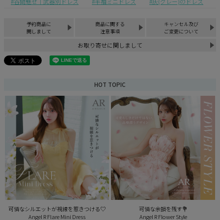
谷間魅せ｜武器別ドレス
半袖ミニドレス
灰(グレー)のドレス
予約商品に
商品に関する
キャンセル及び
関しまして
注意事項
ご変更について
お取り寄せに関しまして
HOT TOPIC
可憐なシルエットが視線を惹きつける♡
可憐な余韻を残す💐
Angel R Flare Mini Dress
Angel R Flower Style