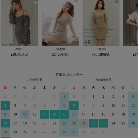
AngelR
AngelR
AngelR
29,480
27,280
30,580
27
営業日カレンダー
2026年8月
2026年9月
日
月
火
水
木
金
土
日
月
火
水
木
金
土
26
27
28
29
30
31
1
30
31
1
2
3
4
5
2
3
4
5
6
7
8
6
7
8
9
10
11
12
9
10
11
12
13
14
15
13
14
15
16
17
18
19
16
17
18
19
20
21
22
20
21
22
23
24
25
26
23
24
25
26
27
28
29
27
28
29
30
1
2
3