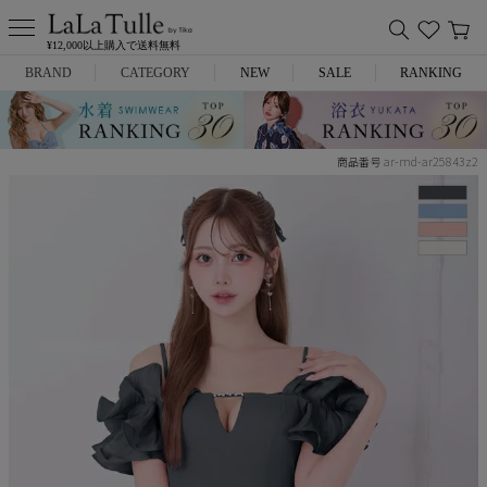
¥12,000以上購入で送料無料
BRAND
CATEGORY
NEW
SALE
RANKING
Anella
ミニドレス
ar-md-ar25843z2
商品番号
L.A.import
膝丈ドレス
ROBE de FLEURS
ロングドレス
Glossy
キャバヒール
DEA.
スーツ
ANIER.
アウター
ANGEL R
バッグ