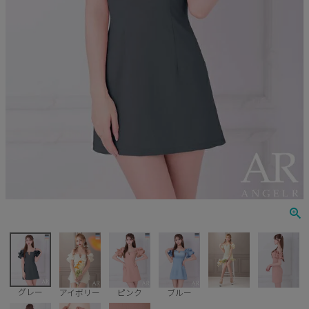
Veautt
ランジェリー
PURESS
コスプレ
Andy
水着
an
浴衣
GLAMOROUS
IRMA
JEAN MACLEAN
JENNNY
COMEX
グレー
アイボリー
ピンク
ブルー
Rechercher