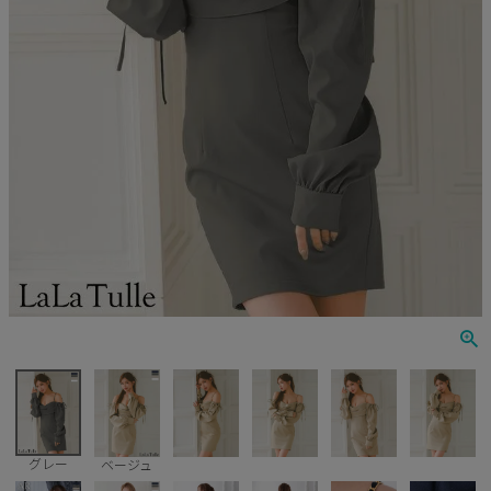
Veautt
ランジェリー
PURESS
コスプレ
Andy
水着
an
浴衣
GLAMOROUS
IRMA
JEAN MACLEAN
JENNNY
COMEX
グレー
ベージュ
Rechercher