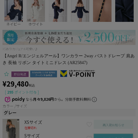
Pleaser
ネイビー
ホワイト
XSあり!カジュアル可愛い♪
【Angel R/エンジェルアール】ワンカラー 2way バストドレープ 肩あ
き 長袖 リボン タイトミニドレス (AR25847)
即日発送
¥
29,480
税込
[
295
ポイント付与 ]
なら
月々9,826円
から。分割手数料無料
カラー
サイズ
グレー
XSサイズ
再入荷お知らせ
在庫切れ
Sサイズ