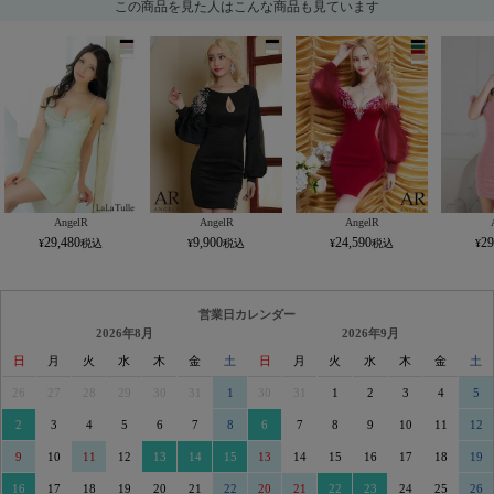
この商品を見た人はこんな商品も見ています
AngelR
AngelR
AngelR
29,480
9,900
24,590
29
営業日カレンダー
2026年8月
2026年9月
日
月
火
水
木
金
土
日
月
火
水
木
金
土
26
27
28
29
30
31
1
30
31
1
2
3
4
5
2
3
4
5
6
7
8
6
7
8
9
10
11
12
9
10
11
12
13
14
15
13
14
15
16
17
18
19
16
17
18
19
20
21
22
20
21
22
23
24
25
26