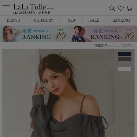
¥12,000以上購入で送料無料
BRAND
CATEGORY
NEW
SALE
RANKING
Anella
ミニドレス
ar-md-ar25847z4
商品番号
L.A.import
膝丈ドレス
ROBE de FLEURS
ロングドレス
Glossy
キャバヒール
DEA.
スーツ
ANIER.
アウター
ANGEL R
バッグ