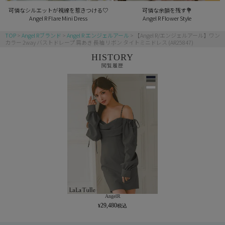
可憐なシルエットが視線を惹きつける♡
可憐な余韻を残す💐
Angel R Flare Mini Dress
Angel R Flower Style
TOP
Angel Rブランド
Angel R エンジェルアール
【Angel R/エンジェルアール】ワン
カラー 2way バストドレープ 肩あき 長袖 リボン タイトミニドレス (AR25847)
HISTORY
閲覧履歴
AngelR
29,480