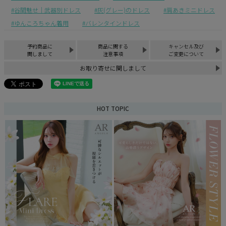
谷間魅せ｜武器別ドレス
灰(グレー)のドレス
肩あきミニドレス
ゆんころちゃん着用
バレンタインドレス
予約商品に
商品に関する
キャンセル及び
関しまして
注意事項
ご変更について
お取り寄せに関しまして
HOT TOPIC