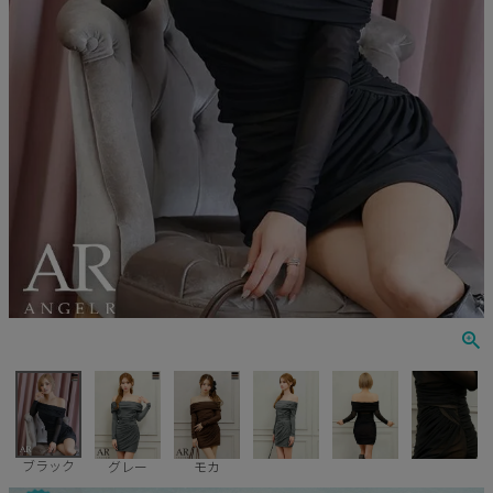
Veautt
ランジェリー
PURESS
コスプレ
Andy
水着
an
浴衣
GLAMOROUS
IRMA
JEAN MACLEAN
JENNNY
COMEX
ブラック
グレー
モカ
Rechercher