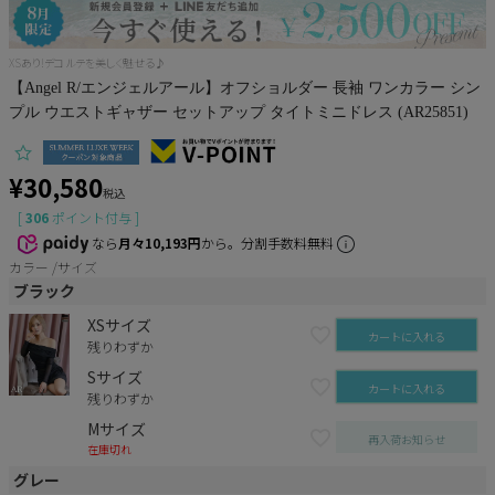
Pleaser
XSあり!デコルテを美しく魅せる♪
【Angel R/エンジェルアール】オフショルダー 長袖 ワンカラー シン
プル ウエストギャザー セットアップ タイトミニドレス (AR25851)
¥
30,580
税込
[
306
ポイント付与 ]
なら
月々10,193円
から。分割手数料無料
カラー
サイズ
ブラック
XSサイズ
カートに入れる
残りわずか
Sサイズ
カートに入れる
残りわずか
Mサイズ
再入荷お知らせ
在庫切れ
グレー