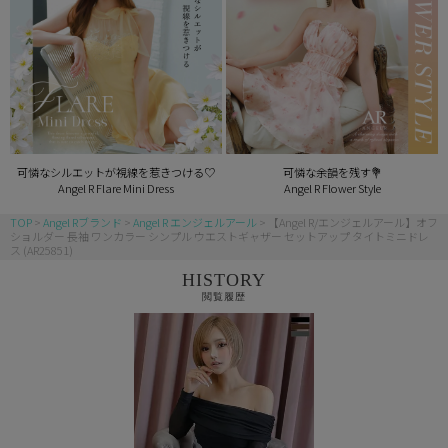
可憐なシルエットが視線を惹きつける♡
可憐な余韻を残す💐
Angel R Flare Mini Dress
Angel R Flower Style
TOP
Angel Rブランド
Angel R エンジェルアール
【Angel R/エンジェルアール】オフ
ショルダー 長袖 ワンカラー シンプル ウエストギャザー セットアップ タイトミニドレ
ス (AR25851)
HISTORY
閲覧履歴