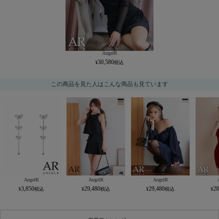
AngelR
30,580
この商品を見た人はこんな商品も見ています
AngelR
AngelR
AngelR
3,850
29,480
29,480
28