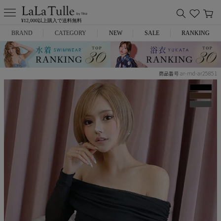
¥12,000以上購入で送料無料
BRAND
CATEGORY
NEW
SALE
RANKING
Anella
ミニドレス
ar-md-ar25851
商品番号
L.A.import
膝丈ドレス
ROBE de FLEURS
ロングドレス
Glossy
キャバヒール
DEA.
スーツ
ANIER.
アウター
ANGEL R
バッグ