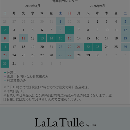
営業日カレンダー
2026年8月
2026年9月
日
月
火
水
木
金
土
日
月
火
水
木
金
土
26
27
28
29
30
31
1
30
31
1
2
3
4
5
2
3
4
5
6
7
8
6
7
8
9
10
11
12
9
10
11
12
13
14
15
13
14
15
16
17
18
19
16
17
18
19
20
21
22
20
21
22
23
24
25
26
23
24
25
26
27
28
29
27
28
29
30
1
2
3
30
31
1
2
3
4
5
■
休業日
■
受注・お問い合わせ業務のみ
■
発送業務のみ
※平日15時まで/土日祝は12時までのご注文で即日当店発送。
※休業日あり。
※お取り寄せ商品又はご予約商品は弊社に商品入荷後の発送になります。翌
日お届けには対応しておりませんのでご注意ください。