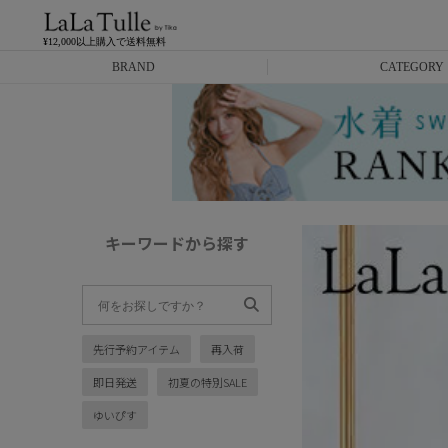
¥12,000以上購入で送料無料
BRAND
CATEGORY
Anella
ミニドレス
L.A.import
膝丈ドレス
ROBE de FLEURS
ロングドレス
キーワードから探す
Glossy
キャバヒール
DEA.
スーツ
先行予約アイテム
再入荷
ANIER.
アウター
即日発送
初夏の特別SALE
ANGEL R
バッグ
ゆいぴす