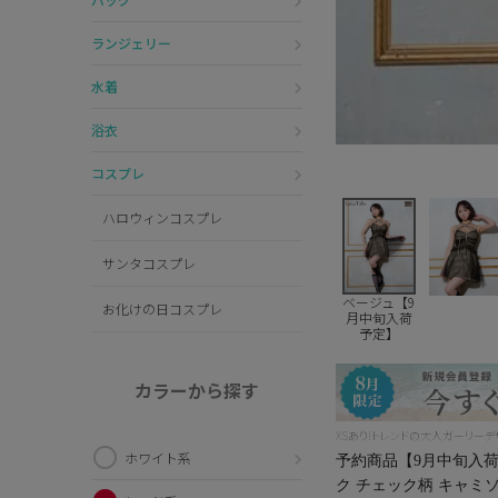
ランジェリー
水着
浴衣
コスプレ
ハロウィンコスプレ
サンタコスプレ
ベージュ【9
お化けの日コスプレ
月中旬入荷
予定】
カラーから探す
XSあり!トレンドの大人ガーリー
ホワイト系
予約商品【9月中旬入荷予
ク チェック柄 キャミ