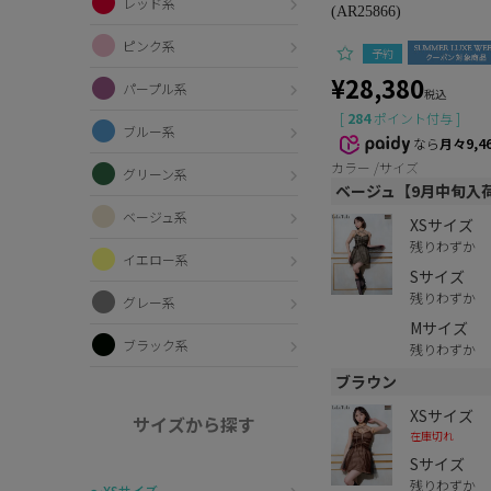
レッド系
(AR25866)
ピンク系
予約
¥
28,380
パープル系
税込
[
284
ポイント付与 ]
ブルー系
なら
月々9,4
カラー
サイズ
グリーン系
ベージュ【9月中旬入
ベージュ系
XSサイズ
残りわずか
イエロー系
Sサイズ
残りわずか
グレー系
Mサイズ
ブラック系
残りわずか
ブラウン
XSサイズ
サイズから探す
在庫切れ
Sサイズ
残りわずか
〜XSサイズ