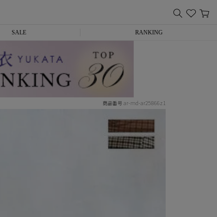
SALE
RANKING
ar-md-ar25866z1
商品番号