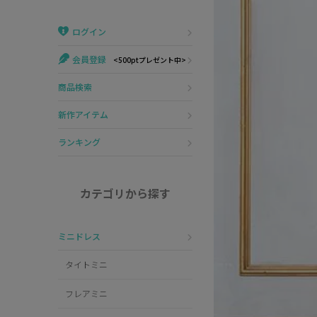
Veautt
ランジェリー
ログイン
PURESS
コスプレ
会員登録
<500ptプレゼント中>
Andy
水着
商品検索
an
浴衣
新作アイテム
GLAMOROUS
ランキング
IRMA
カテゴリから探す
JEAN MACLEAN
ミニドレス
JENNNY
タイトミニ
COMEX
フレアミニ
Rechercher