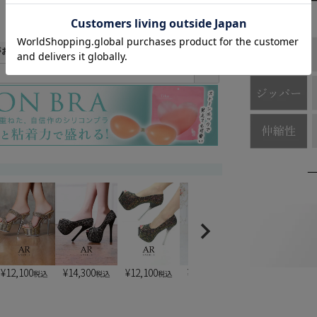
カートに入れる
がお得に買える♪
(
必
須
)
¥
12,100
¥
14,300
¥
12,100
¥
13,200
¥
7,900
税込
税込
税込
税込
税込