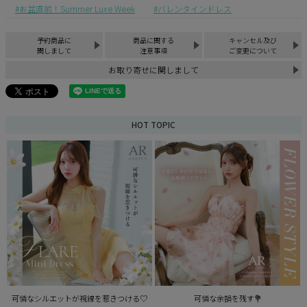
お盆直前！Summer Luxe Week
バレンタインドレス
予約商品に
商品に関する
キャンセル及び
関しまして
注意事項
ご変更について
お取り寄せに関しまして
HOT TOPIC
可憐なシルエットが視線を惹きつける♡
可憐な余韻を残す💐