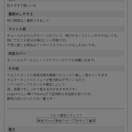
短すぎず丁度いい丈
着脱のしやすさ
特に問題なく着脱できました
フィット感
チュールが上からデザインされていて、伸びがなくストレッチが少ないです。
特にウエスト部分は伸びにくい印象です。
不安に感じる場合はワンサイズ上でもいいかもしれないです。
体型カバー
エンジェルアールらしくバストラインがとても綺麗に出ます。
その他
ウエストカットの視覚効果お腹周りがスッキリ美しく見せてくれます
ホルターネック×ビジューが魅力的なデザインなので、
ヘアーはアップスタイルや横流しにして
肩、首周りをしっかり見せるのがおすすめです！
Angel Rらしい華やか&sexyさで圧倒的な存在感を放つため、
勝負の日にぴったりの一着です！
ストア運営スタッフ T
身長155cm
骨格ウェーブ
Mサイズ着用
着丈