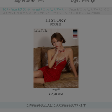
Angel R Flare Mini Dress
Angel R Flower Style
TOP
Angel Rブランド
Angel R エンジェルアール
【Angel R/エンジェルアール】ウエ
ストカット ラメ ホルターネックビジュー セクシー タイトミニドレス (AR25870)
HISTORY
閲覧履歴
AngelR
32,780
この商品を見た人はこんな商品も見ています