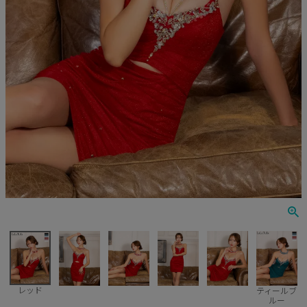
Veautt
ランジェリー
PURESS
コスプレ
Andy
水着
an
浴衣
GLAMOROUS
IRMA
JEAN MACLEAN
JENNNY
COMEX
レッド
ティールブ
ルー
Rechercher