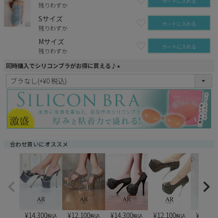
カートに入れる
残りわずか
Sサイズ
カートに入れる
残りわずか
Mサイズ
カートに入れる
残りわずか
同時購入でシリコンブラがお得に買える♪
(
必
須
)
合わせ買いにオススメ
¥
14,300
¥
12,100
¥
14,300
¥
12,100
¥
13,20
税込
税込
税込
税込