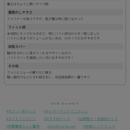
着丈はちょうど良いサイズ感
着脱のしやすさ
ファスナーは後ろですが、脱ぎ着は特に困らなかった
フィット感
全体的にサイズが大きめで、特にバスト部分が大きく感じました
バストにあまりボリュームがない方は、XSサイズがおすすめです
体型カバー
胸元をきれいに見せてくれるデザインなので、
バストラインを強調したい方におすすめです！
その他
ラメとビジューが華やかに輝き、
暗い店内でもひときわ目を引く、存在感抜群の一着です☆
セクシー系ドレス
ホルターネック ミニドレス
タイトミニドレス
おすすめドレス
谷間魅せ｜武器別ドレス
伊藤舞雪ちゃん着用
christmas Rouge
赤色(レッド)ドレス