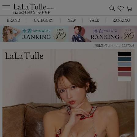
¥12,000以上購入で送料無料
BRAND
CATEGORY
NEW
SALE
RANKING
Anella
ミニドレス
ar-md-ar25870z3
商品番号
L.A.import
膝丈ドレス
ROBE de FLEURS
ロングドレス
Glossy
キャバヒール
DEA.
スーツ
ANIER.
アウター
ANGEL R
バッグ