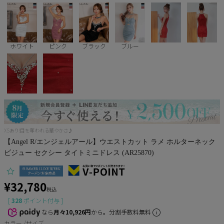
Pleaser
ホワイト
ピンク
ブラック
ブルー
XSあり!目を奪われる華やかさ♪
【Angel R/エンジェルアール】ウエストカット ラメ ホルターネック
ビジュー セクシー タイトミニドレス (AR25870)
¥
32,780
税込
[
328
ポイント付与 ]
なら
月々10,926円
から。分割手数料無料
カラー
サイズ