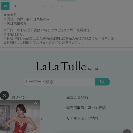
30
31
1
2
3
4
5
■
休業日
■
受注・お問い合わせ業務のみ
■
発送業務のみ
※平日15時まで/土日祝は12時までのご注文で即日当店発送。
※休業日あり。
※お取り寄せ商品又はご予約商品は弊社に商品入荷後の発送になります。翌
日お届けには対応しておりませんのでご注意ください。
ログイン
新規会員登録
お買い物ガイド
特定商取引に基づく表記
プライバシーポリシー
リアルショップ情報