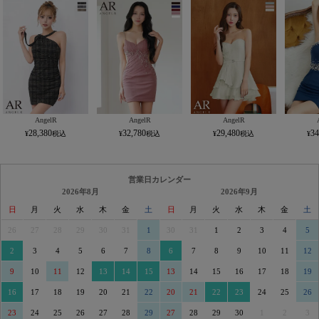
AngelR
AngelR
AngelR
28,380
32,780
29,480
34
営業日カレンダー
2026年8月
2026年9月
日
月
火
水
木
金
土
日
月
火
水
木
金
土
26
27
28
29
30
31
1
30
31
1
2
3
4
5
2
3
4
5
6
7
8
6
7
8
9
10
11
12
9
10
11
12
13
14
15
13
14
15
16
17
18
19
16
17
18
19
20
21
22
20
21
22
23
24
25
26
23
24
25
26
27
28
29
27
28
29
30
1
2
3