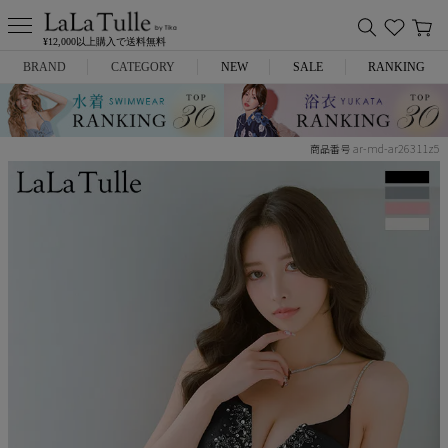
¥12,000以上購入で送料無料
BRAND
CATEGORY
NEW
SALE
RANKING
Anella
ミニドレス
ar-md-ar26311z5
商品番号
L.A.import
膝丈ドレス
ROBE de FLEURS
ロングドレス
Glossy
キャバヒール
DEA.
スーツ
ANIER.
アウター
ANGEL R
バッグ