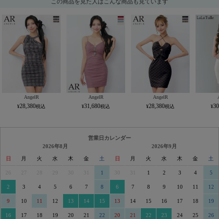
この商品を見た人はこんな商品も見ています
AngelR
AngelR
AngelR
28,380
31,680
28,380
30
営業日カレンダー
2026年8月
2026年9月
日
月
火
水
木
金
土
日
月
火
水
木
金
土
26
27
28
29
30
31
1
30
31
1
2
3
4
5
2
3
4
5
6
7
8
6
7
8
9
10
11
12
9
10
11
12
13
14
15
13
14
15
16
17
18
19
16
17
18
19
20
21
22
20
21
22
23
24
25
26