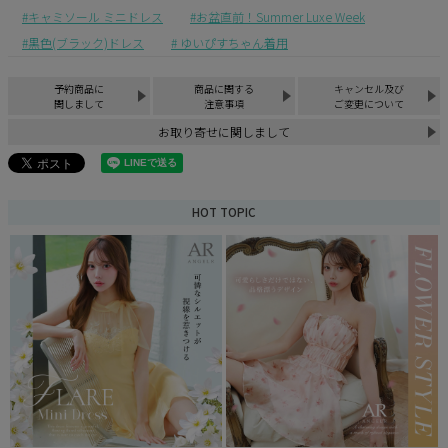
キャミソール ミニドレス
お盆直前！Summer Luxe Week
黒色(ブラック)ドレス
ゆいぴすちゃん着用
予約商品に
商品に関する
キャンセル及び
関しまして
注意事項
ご変更について
お取り寄せに関しまして
HOT TOPIC