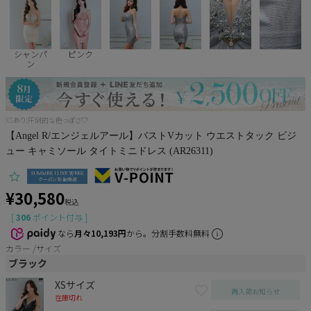
Pleaser
シャンパ
ピンク
ン
XSあり!圧倒的な色っぽさ♡
【Angel R/エンジェルアール】バストVカット ウエストタック ビジ
ュー キャミソール タイトミニドレス (AR26311)
¥
30,580
税込
[
306
ポイント付与 ]
なら
月々10,193円
から。分割手数料無料
カラー
サイズ
ブラック
XSサイズ
再入荷お知らせ
在庫切れ