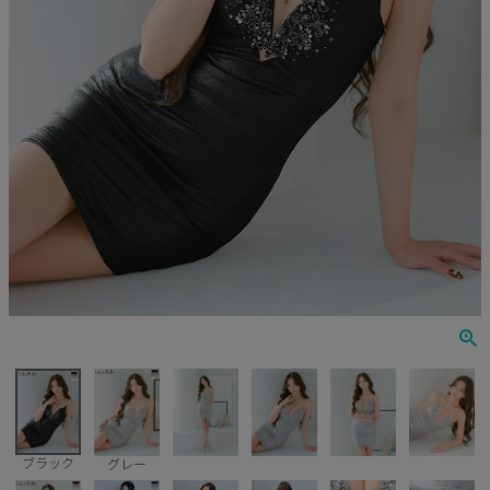
Veautt
ランジェリー
PURESS
コスプレ
Andy
水着
an
浴衣
GLAMOROUS
IRMA
JEAN MACLEAN
JENNNY
COMEX
ブラック
グレー
Rechercher