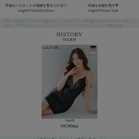
可憐なシルエットが視線を惹きつける♡
可憐な余韻を残す💐
Angel R Flare Mini Dress
Angel R Flower Style
TOP
Angel Rブランド
Angel R エンジェルアール
【Angel R/エンジェルアール】バス
トVカット ウエストタック ビジュー キャミソール タイトミニドレス (AR26311)
HISTORY
閲覧履歴
AngelR
30,580