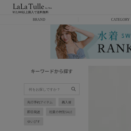
¥12,000以上購入で送料無料
BRAND
CATEGORY
Anella
ミニドレス
L.A.import
膝丈ドレス
ROBE de FLEURS
ロングドレス
キーワードから探す
Glossy
キャバヒール
DEA.
スーツ
先行予約アイテム
再入荷
ANIER.
アウター
即日発送
初夏の特別SALE
ANGEL R
バッグ
ゆいぴす