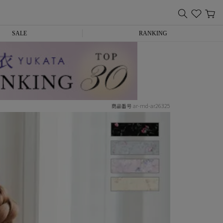
SALE
RANKING
ar-md-ar26325
商品番号