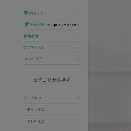
Veautt
ランジェリー
ログイン
PURESS
コスプレ
会員登録
<500ptプレゼント中>
Andy
水着
商品検索
an
浴衣
新作アイテム
GLAMOROUS
ランキング
IRMA
カテゴリから探す
JEAN MACLEAN
ミニドレス
JENNNY
タイトミニ
COMEX
フレアミニ
Rechercher