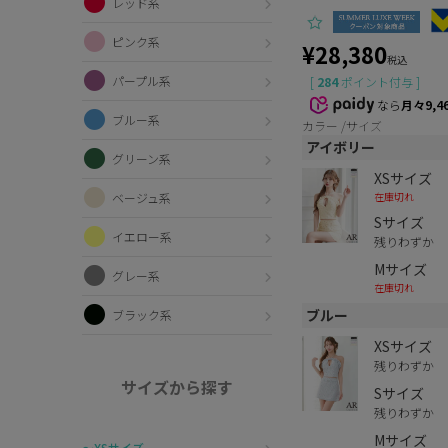
レッド系
ピンク系
¥
28,380
税込
パープル系
[
284
ポイント付与 ]
なら
月々9,4
ブルー系
カラー
サイズ
アイボリー
グリーン系
XSサイズ
在庫切れ
ベージュ系
Sサイズ
イエロー系
残りわずか
Mサイズ
グレー系
在庫切れ
ブルー
ブラック系
XSサイズ
残りわずか
サイズから探す
Sサイズ
残りわずか
Mサイズ
〜XSサイズ