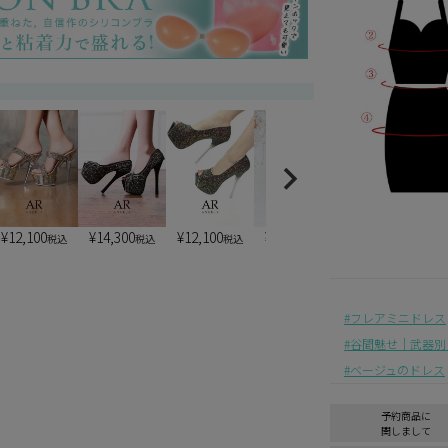
)
¥
12,100
¥
14,300
¥
12,100
¥
13,200
¥
7,900
税込
税込
税込
税込
税込
フレアミニドレス
谷間魅せ｜武器別
ベージュのドレス
予約商品に
関しまして