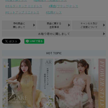
ホルターネック ミニドレス
黒色(ブラック)ドレス
セットアップ ミニドレス
花柄ドレス
予約商品に
商品に関する
キャンセル及び
関しまして
注意事項
ご変更について
お取り寄せに関しまして
HOT TOPIC