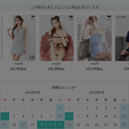
この商品を見た人はこんな商品も見ています
AngelR
AngelR
AngelR
28,380
28,380
26,180
29
営業日カレンダー
2026年8月
2026年9月
日
月
火
水
木
金
土
日
月
火
水
木
金
土
26
27
28
29
30
31
1
30
31
1
2
3
4
5
2
3
4
5
6
7
8
6
7
8
9
10
11
12
9
10
11
12
13
14
15
13
14
15
16
17
18
19