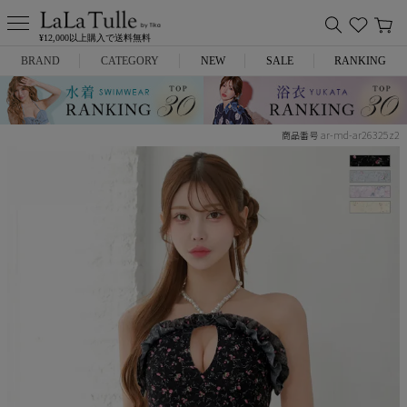
¥12,000以上購入で送料無料
BRAND
CATEGORY
NEW
SALE
RANKING
Anella
ミニドレス
ar-md-ar26325z2
商品番号
L.A.import
膝丈ドレス
ROBE de FLEURS
ロングドレス
Glossy
キャバヒール
DEA.
スーツ
ANIER.
アウター
ANGEL R
バッグ