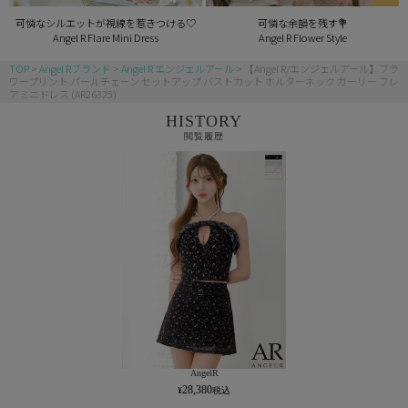
可憐なシルエットが視線を惹きつける♡
可憐な余韻を残す💐
Angel R Flare Mini Dress
Angel R Flower Style
TOP
Angel Rブランド
Angel R エンジェルアール
【Angel R/エンジェルアール】フラ
ワープリント パールチェーン セットアップ バストカット ホルターネック ガーリー フレ
アミニドレス (AR26325)
HISTORY
閲覧履歴
AngelR
28,380