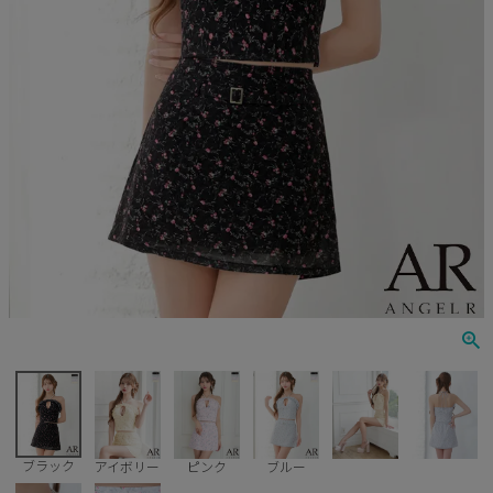
Veautt
ランジェリー
PURESS
コスプレ
Andy
水着
an
浴衣
GLAMOROUS
IRMA
JEAN MACLEAN
JENNNY
COMEX
ブラック
アイボリー
ピンク
ブルー
Rechercher