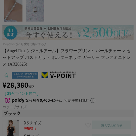
Pleaser
XSあり!あざと可愛さで虜にする♪
【Angel R/エンジェルアール】フラワープリント パールチェーン セ
ットアップ バストカット ホルターネック ガーリー フレアミニドレ
ス (AR26325)
¥
28,380
税込
[
284
ポイント付与 ]
なら
月々9,460円
から。分割手数料無料
カラー
サイズ
ブラック
XSサイズ
再入荷お知らせ
在庫切れ
Sサイズ