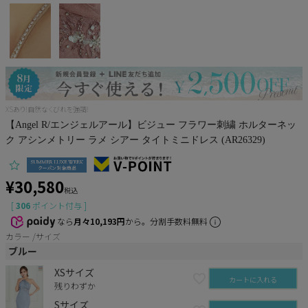
Pleaser
XSあり!自然なくびれを強調!
【Angel R/エンジェルアール】ビジュー フラワー刺繍 ホルターネッ
ク アシンメトリー ラメ シアー タイトミニドレス (AR26329)
¥
30,580
税込
[
306
ポイント付与 ]
なら
月々10,193円
から。分割手数料無料
カラー
サイズ
ブルー
XSサイズ
カートに入れる
残りわずか
Sサイズ