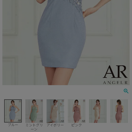
Veautt
ランジェリー
PURESS
コスプレ
Andy
水着
an
浴衣
GLAMOROUS
IRMA
JEAN MACLEAN
JENNNY
COMEX
ブルー
ミントグリ
アイボリー
ピンク
ーン
Rechercher