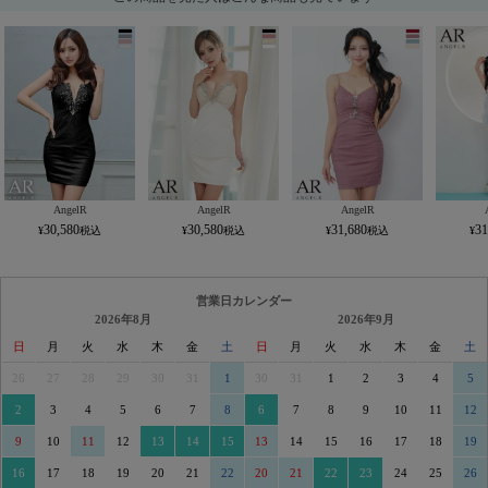
AngelR
AngelR
AngelR
30,580
30,580
31,680
31
営業日カレンダー
2026年8月
2026年9月
日
月
火
水
木
金
土
日
月
火
水
木
金
土
26
27
28
29
30
31
1
30
31
1
2
3
4
5
2
3
4
5
6
7
8
6
7
8
9
10
11
12
9
10
11
12
13
14
15
13
14
15
16
17
18
19
16
17
18
19
20
21
22
20
21
22
23
24
25
26