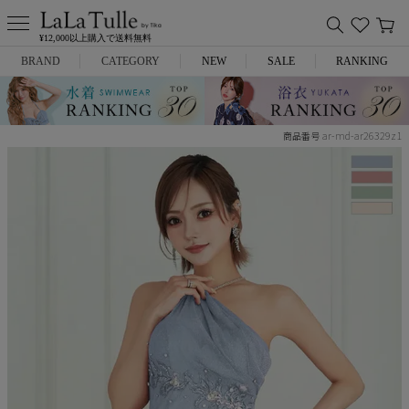
¥12,000以上購入で送料無料
BRAND
CATEGORY
NEW
SALE
RANKING
Anella
ミニドレス
ar-md-ar26329z1
商品番号
L.A.import
膝丈ドレス
ROBE de FLEURS
ロングドレス
Glossy
キャバヒール
DEA.
スーツ
ANIER.
アウター
ANGEL R
バッグ