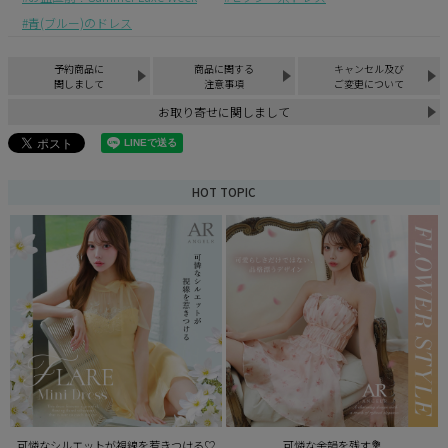
青(ブルー)のドレス
予約商品に
商品に関する
キャンセル及び
関しまして
注意事項
ご変更について
お取り寄せに関しまして
HOT TOPIC
可憐なシルエットが視線を惹きつける♡
可憐な余韻を残す💐