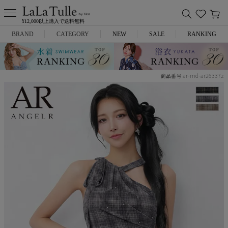
¥12,000以上購入で送料無料
BRAND
CATEGORY
NEW
SALE
RANKING
Anella
ミニドレス
ar-md-ar26337z
商品番号
L.A.import
膝丈ドレス
ROBE de FLEURS
ロングドレス
Glossy
キャバヒール
DEA.
スーツ
ANIER.
アウター
ANGEL R
バッグ