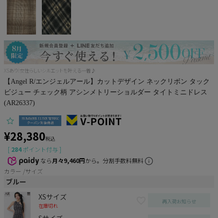
Pleaser
XSあり!女性らしいシルエットを叶える一着♪
【Angel R/エンジェルアール】カットデザイン ネックリボン タック
ビジュー チェック柄 アシンメトリーショルダー タイトミニドレス
(AR26337)
¥
28,380
税込
[
284
ポイント付与 ]
なら
月々9,460円
から。分割手数料無料
カラー
サイズ
ブルー
XSサイズ
再入荷お知らせ
在庫切れ
Sサイズ