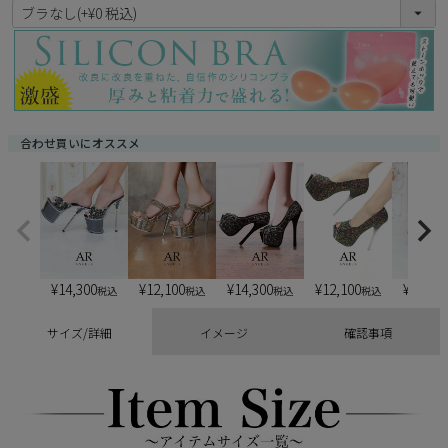
(
必
須
)
合わせ買いにオススメ
¥
14,300
¥
12,100
¥
14,300
¥
12,100
¥
13,20
税込
税込
税込
税込
サイズ/詳細
イメージ
確認事項