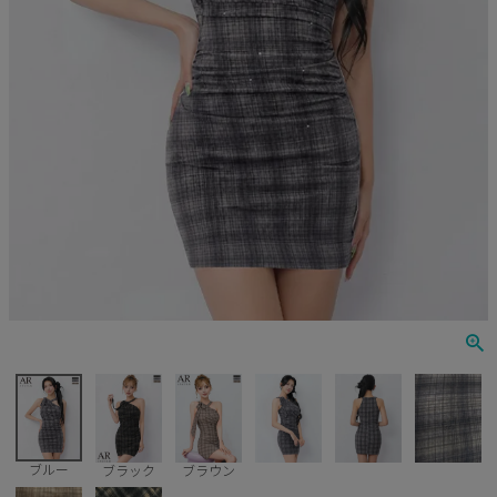
Veautt
ランジェリー
PURESS
コスプレ
Andy
水着
an
浴衣
GLAMOROUS
IRMA
JEAN MACLEAN
JENNNY
COMEX
ブルー
ブラック
ブラウン
Rechercher