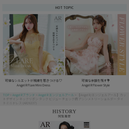
HOT TOPIC
可憐なシルエットが視線を惹きつける♡
可憐な余韻を残す💐
Angel R Flare Mini Dress
Angel R Flower Style
TOP
Angel Rブランド
Angel R エンジェルアール
【Angel R/エンジェルアール】カッ
トデザイン ネックリボン タック ビジュー チェック柄 アシンメトリーショルダー タイ
トミニドレス (AR26337)
HISTORY
閲覧履歴