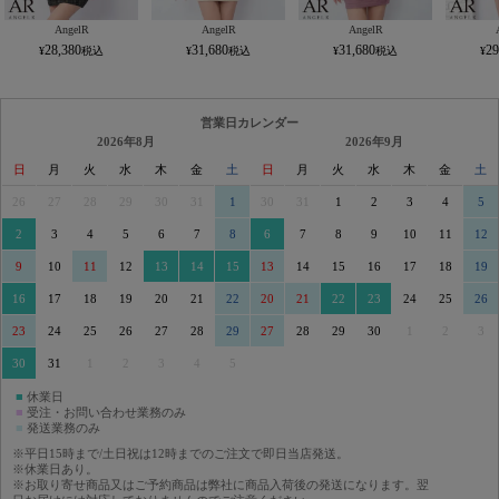
AngelR
AngelR
AngelR
28,380
31,680
31,680
29
営業日カレンダー
2026年8月
2026年9月
日
月
火
水
木
金
土
日
月
火
水
木
金
土
26
27
28
29
30
31
1
30
31
1
2
3
4
5
2
3
4
5
6
7
8
6
7
8
9
10
11
12
9
10
11
12
13
14
15
13
14
15
16
17
18
19
16
17
18
19
20
21
22
20
21
22
23
24
25
26
23
24
25
26
27
28
29
27
28
29
30
1
2
3
30
31
1
2
3
4
5
■
休業日
■
受注・お問い合わせ業務のみ
■
発送業務のみ
※平日15時まで/土日祝は12時までのご注文で即日当店発送。
※休業日あり。
※お取り寄せ商品又はご予約商品は弊社に商品入荷後の発送になります。翌