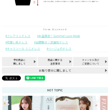
フレアミニドレス
お盆直前！Summer Luxe Week
可愛い系ドレス
谷間魅せ｜武器別ドレス
キャミソール ミニドレス
ベージュのドレス
予約商品に
商品に関する
キャンセル及び
関しまして
注意事項
ご変更について
お取り寄せに関しまして
HOT TOPIC