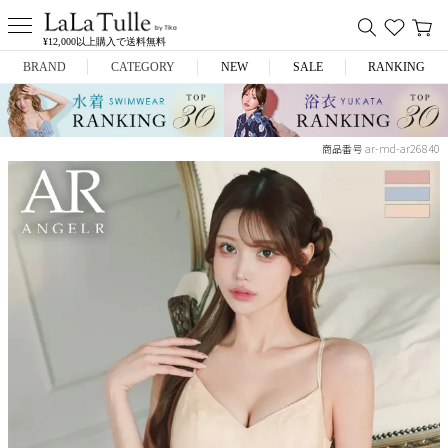
¥12,000以上購入で送料無料
BRAND
CATEGORY
NEW
SALE
RANKING
Anella
ミニドレス
ar-md-ar26840
商品番号
L.A.import
膝丈ドレス
ROBE de FLEURS
ロングドレス
Glossy
キャバヒール
DEA.
スーツ
ANIER.
アウター
ANGEL R
バッグ