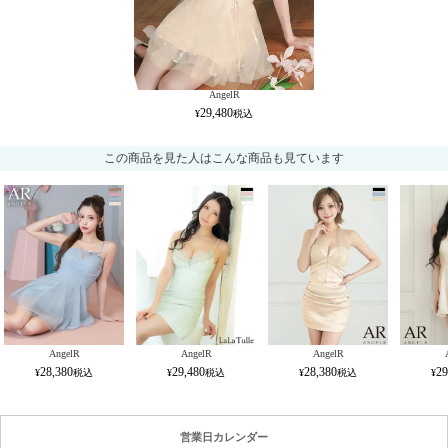
AngelR
29,480
この商品を見た人はこんな商品も見ています
AngelR
AngelR
AngelR
28,380
29,480
28,380
29
営業日カレンダー