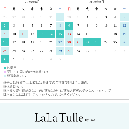
2026年8月
2026年9月
日
月
火
水
木
金
土
日
月
火
水
木
金
土
26
27
28
29
30
31
1
30
31
1
2
3
4
5
2
3
4
5
6
7
8
6
7
8
9
10
11
12
9
10
11
12
13
14
15
13
14
15
16
17
18
19
16
17
18
19
20
21
22
20
21
22
23
24
25
26
23
24
25
26
27
28
29
27
28
29
30
1
2
3
30
31
1
2
3
4
5
■
休業日
■
受注・お問い合わせ業務のみ
■
発送業務のみ
※平日15時まで/土日祝は12時までのご注文で即日当店発送。
※休業日あり。
※お取り寄せ商品又はご予約商品は弊社に商品入荷後の発送になります。翌
日お届けには対応しておりませんのでご注意ください。