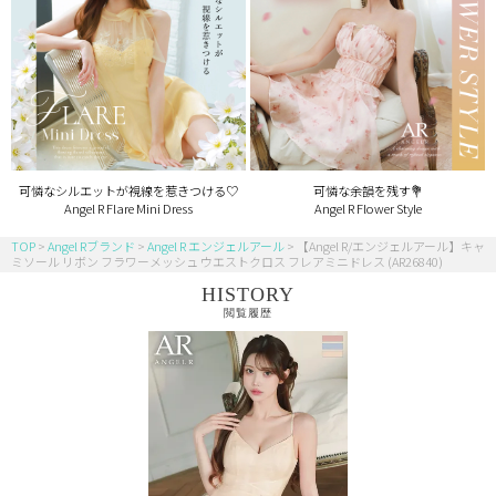
可憐なシルエットが視線を惹きつける♡
可憐な余韻を残す💐
Angel R Flare Mini Dress
Angel R Flower Style
TOP
Angel Rブランド
Angel R エンジェルアール
【Angel R/エンジェルアール】キャ
ミソール リボン フラワーメッシュ ウエストクロス フレアミニドレス (AR26840)
HISTORY
閲覧履歴