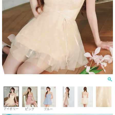
Veautt
ランジェリー
PURESS
コスプレ
Andy
水着
an
浴衣
GLAMOROUS
IRMA
JEAN MACLEAN
JENNNY
COMEX
アイボリー
ピンク
ブルー
Rechercher