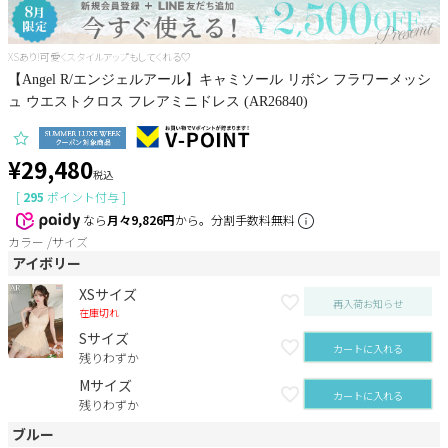
Pleaser
XSあり!可愛くスタイルアップもしてくれる♡
【Angel R/エンジェルアール】キャミソール リボン フラワーメッシ
ュ ウエストクロス フレアミニドレス (AR26840)
¥
29,480
税込
[
295
ポイント付与 ]
なら
月々9,826円
から。分割手数料無料
カラー
サイズ
アイボリー
XSサイズ
再入荷お知らせ
在庫切れ
Sサイズ
カートに入れる
残りわずか
Mサイズ
カートに入れる
残りわずか
ブルー