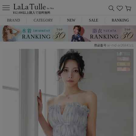
¥12,000以上購入で送料無料
BRAND
CATEGORY
NEW
SALE
RANKING
Anella
ミニドレス
ar-md-ar26841z1
商品番号
L.A.import
膝丈ドレス
ROBE de FLEURS
ロングドレス
Glossy
キャバヒール
DEA.
スーツ
ANIER.
アウター
ANGEL R
バッグ