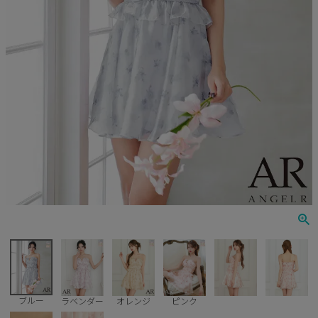
Veautt
ランジェリー
PURESS
コスプレ
Andy
水着
an
浴衣
GLAMOROUS
IRMA
JEAN MACLEAN
JENNNY
COMEX
ブルー
ラベンダー
オレンジ
ピンク
Rechercher