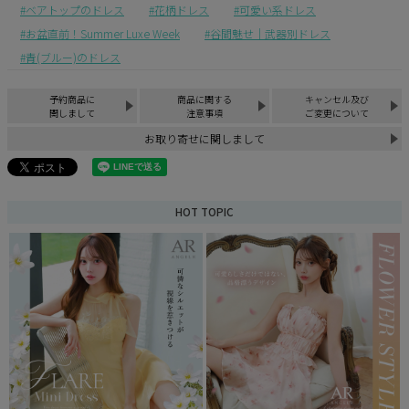
ベアトップのドレス
花柄ドレス
可愛い系ドレス
お盆直前！Summer Luxe Week
谷間魅せ｜武器別ドレス
青(ブルー)のドレス
予約商品に
商品に関する
キャンセル及び
関しまして
注意事項
ご変更について
お取り寄せに関しまして
HOT TOPIC