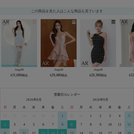
この商品を見た人はこんな商品も見ています
AngelR
AngelR
AngelR
31,680
29,480
28,380
32
営業日カレンダー
2026年8月
2026年9月
日
月
火
水
木
金
土
日
月
火
水
木
金
土
26
27
28
29
30
31
1
30
31
1
2
3
4
5
2
3
4
5
6
7
8
6
7
8
9
10
11
12
9
10
11
12
13
14
15
13
14
15
16
17
18
19