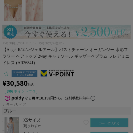
Pleaser
XSあり!胸元カット×ビジューのさりげない色気♡
【Angel R/エンジェルアール】バストチェーン オーガンジー 水彩フ
ラワー ベアトップ 2way キャミソール ギャザーペプラム フレアミニ
ドレス (AR26841)
¥
30,580
税込
[
306
ポイント付与 ]
なら
月々10,193円
から。分割手数料無料
カラー
サイズ
ブルー
XSサイズ
カートに入れる
残りわずか