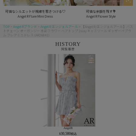
可憐なシルエットが視線を惹きつける♡
可憐な余韻を残す💐
Angel R Flare Mini Dress
Angel R Flower Style
TOP
Angel Rブランド
Angel R エンジェルアール
【Angel R/エンジェルアール】バス
トチェーン オーガンジー 水彩フラワー ベアトップ 2way キャミソール ギャザーペプラ
ム フレアミニドレス (AR26841)
HISTORY
閲覧履歴
AngelR
30,580