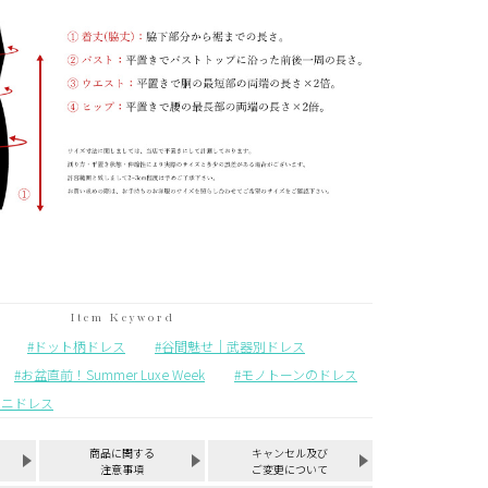
ドット柄ドレス
谷間魅せ｜武器別ドレス
お盆直前！Summer Luxe Week
モノトーンのドレス
ミニドレス
商品に関する
キャンセル及び
注意事項
ご変更について