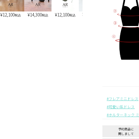
¥
12,100
¥
14,300
¥
12,100
¥
13,200
¥
7,900
税込
税込
税込
税込
税込
フレアミニドレス
可愛い系ドレス
ホルターネック 
予約商品に
関しまして