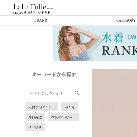
¥12,000以上購入で送料無料
BRAND
CATEGORY
Anella
ミニドレス
L.A.import
膝丈ドレス
ROBE de FLEURS
ロングドレス
キーワードから探す
Glossy
キャバヒール
DEA.
スーツ
先行予約アイテム
再入荷
ANIER.
アウター
即日発送
初夏の特別SALE
ANGEL R
バッグ
ゆいぴす