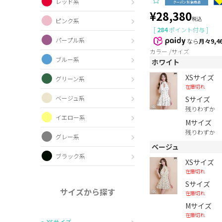
レッド系
¥
28,380
税込
ピンク系
[
284
ポイント付与 ]
パープル系
なら
月々9,4
カラー
サイズ
ブルー系
ホワイト
XSサイズ
グリーン系
在庫切れ
ベージュ系
Sサイズ
残りわずか
イエロー系
Mサイズ
残りわずか
グレー系
ベージュ
ブラック系
XSサイズ
在庫切れ
Sサイズ
サイズから探す
在庫切れ
Mサイズ
在庫切れ
〜XSサイズ