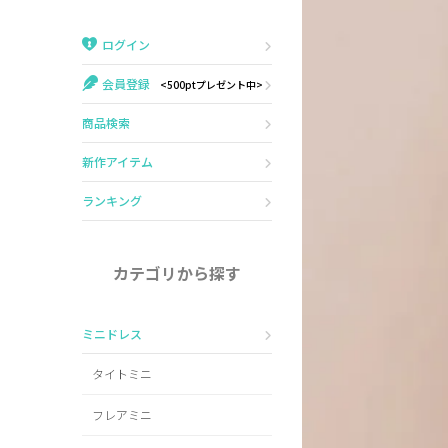
Veautt
ランジェリー
ログイン
PURESS
コスプレ
会員登録
<500ptプレゼント中>
Andy
水着
商品検索
an
浴衣
新作アイテム
GLAMOROUS
ランキング
IRMA
カテゴリから探す
JEAN MACLEAN
ミニドレス
JENNNY
タイトミニ
COMEX
フレアミニ
Rechercher