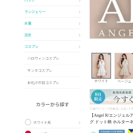
ランジェリー
水着
浴衣
コスプレ
ハロウィンコスプレ
サンタコスプレ
ホワイト
ベージュ
お化けの日コスプレ
カラーから探す
XSあり!メリハリのあるシルエット
【Angel R/エンジ
グ ドット柄 ホルターネッ
ホワイト系