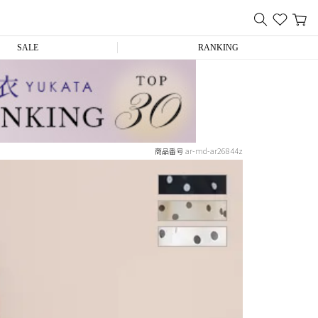
SALE
RANKING
ar-md-ar26844z
商品番号