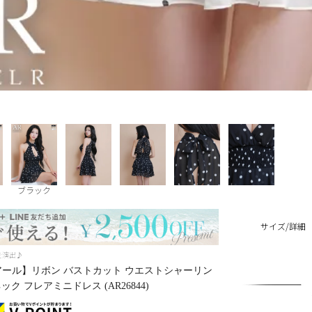
ブラック
サイズ/詳細
を演出♪
ェルアール】リボン バストカット ウエストシャーリン
ク フレアミニドレス (AR26844)