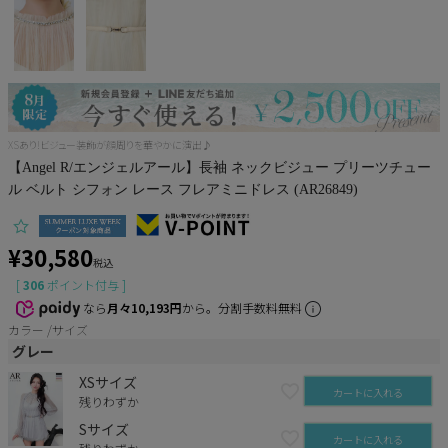
Pleaser
XSあり!ビジュー装飾が顔周りを華やかに演出♪
【Angel R/エンジェルアール】長袖 ネックビジュー プリーツチュー
ル ベルト シフォン レース フレアミニドレス (AR26849)
¥
30,580
税込
[
306
ポイント付与 ]
なら
月々10,193円
から。分割手数料無料
カラー
サイズ
グレー
XSサイズ
カートに入れる
残りわずか
Sサイズ
カートに入れる