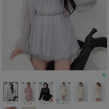
Veautt
ランジェリー
PURESS
コスプレ
Andy
水着
an
浴衣
GLAMOROUS
IRMA
JEAN MACLEAN
JENNNY
COMEX
グレー
ピンク
ブラック
アイボリー
Rechercher