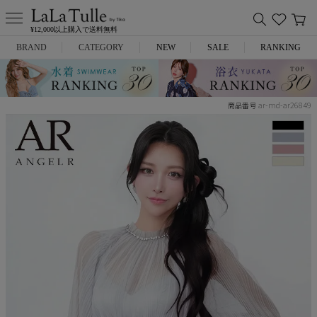
¥12,000以上購入で送料無料
BRAND
CATEGORY
NEW
SALE
RANKING
Anella
ミニドレス
ar-md-ar26849
商品番号
L.A.import
膝丈ドレス
ROBE de FLEURS
ロングドレス
Glossy
キャバヒール
DEA.
スーツ
ANIER.
アウター
ANGEL R
バッグ