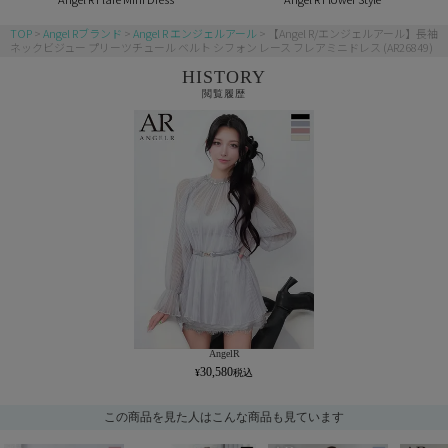
TOP
Angel Rブランド
Angel R エンジェルアール
【Angel R/エンジェルアール】長袖
ネックビジュー プリーツチュール ベルト シフォン レース フレアミニドレス (AR26849)
HISTORY
閲覧履歴
AngelR
30,580
この商品を見た人はこんな商品も見ています