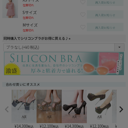
再入荷お知らせ
在庫切れ
Sサイズ
再入荷お知らせ
在庫切れ
Mサイズ
再入荷お知らせ
在庫切れ
同時購入でシリコンブラがお得に買える♪
(
必
須
)
合わせ買いにオススメ
¥
14,300
¥
12,100
¥
14,300
¥
12,100
¥
13,20
税込
税込
税込
税込