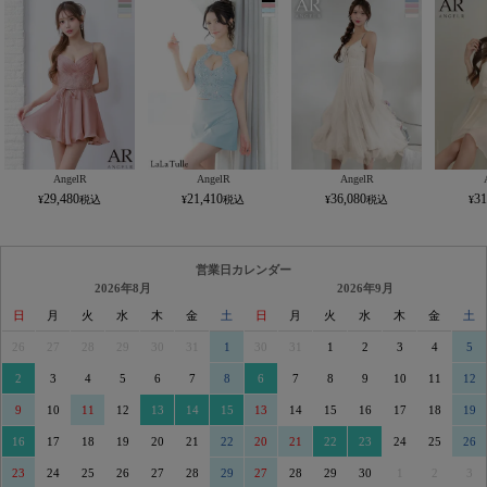
AngelR
AngelR
AngelR
29,480
21,410
36,080
31
営業日カレンダー
2026年8月
2026年9月
日
月
火
水
木
金
土
日
月
火
水
木
金
土
26
27
28
29
30
31
1
30
31
1
2
3
4
5
2
3
4
5
6
7
8
6
7
8
9
10
11
12
9
10
11
12
13
14
15
13
14
15
16
17
18
19
16
17
18
19
20
21
22
20
21
22
23
24
25
26
23
24
25
26
27
28
29
27
28
29
30
1
2
3