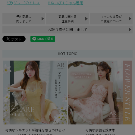
灰(グレー)のドレス
ゆいぴすちゃん着用
予約商品に
商品に関する
キャンセル及び
関しまして
注意事項
ご変更について
お取り寄せに関しまして
HOT TOPIC
可憐なシルエットが視線を惹きつける♡
可憐な余韻を残す💐
Angel R Flare Mini Dress
Angel R Flower Style