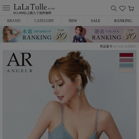
¥12,000以上購入で送料無料
BRAND
CATEGORY
NEW
SALE
RANKING
Anella
ミニドレス
ar-md-ar26851
商品番号
L.A.import
膝丈ドレス
ROBE de FLEURS
ロングドレス
Glossy
キャバヒール
DEA.
スーツ
ANIER.
アウター
ANGEL R
バッグ