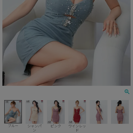
Veautt
ランジェリー
PURESS
コスプレ
Andy
水着
an
浴衣
GLAMOROUS
IRMA
JEAN MACLEAN
JENNNY
COMEX
ブルー
シャンパ
ピンク
ワインレッ
ン
ド
Rechercher