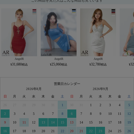
この商品を見た人はこんな商品も見ています
AngelR
AngelR
AngelR
31,680
25,060
32,780
32
営業日カレンダー
2026年8月
2026年9月
日
月
火
水
木
金
土
日
月
火
水
木
金
土
26
27
28
29
30
31
1
30
31
1
2
3
4
5
2
3
4
5
6
7
8
6
7
8
9
10
11
12
9
10
11
12
13
14
15
13
14
15
16
17
18
19
16
17
18
19
20
21
22
20
21
22
23
24
25
26