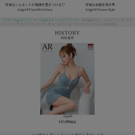
可憐なシルエットが視線を惹きつける♡
可憐な余韻を残す💐
Angel R Flare Mini Dress
Angel R Flower Style
TOP
Angel Rブランド
Angel R エンジェルアール
【Angel R/エンジェルアール】キャ
ミソール ウエストカット ラメ チュール ビジュー タイトミニドレス (AR26851)
HISTORY
閲覧履歴
AngelR
31,680