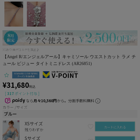
Pleaser
XSあり!美デコルテを演出♪
【Angel R/エンジェルアール】キャミソール ウエストカット ラメ チ
ュール ビジュー タイトミニドレス (AR26851)
¥
31,680
税込
[
317
ポイント付与 ]
なら
月々10,560円
から。分割手数料無料
カラー
サイズ
ブルー
XSサイズ
カートに入れる
残りわずか
Sサイズ