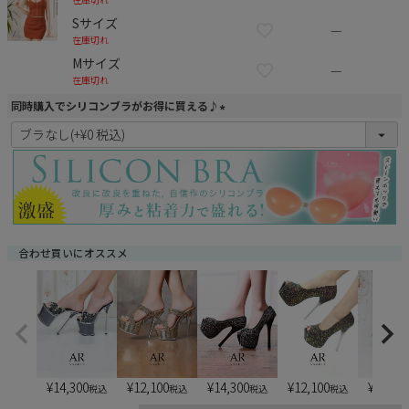
Sサイズ
—
在庫切れ
Mサイズ
—
在庫切れ
同時購入でシリコンブラがお得に買える♪
(
必
須
)
合わせ買いにオススメ
¥
14,300
¥
12,100
¥
14,300
¥
12,100
¥
13,20
税込
税込
税込
税込