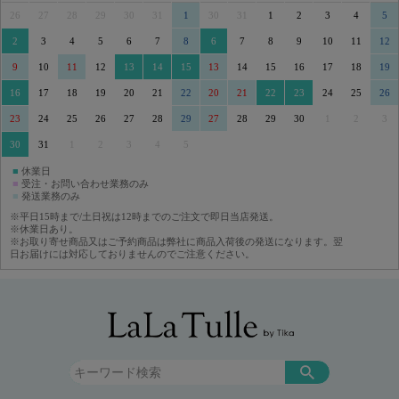
26
27
28
29
30
31
1
30
31
1
2
3
4
5
2
3
4
5
6
7
8
6
7
8
9
10
11
12
9
10
11
12
13
14
15
13
14
15
16
17
18
19
16
17
18
19
20
21
22
20
21
22
23
24
25
26
23
24
25
26
27
28
29
27
28
29
30
1
2
3
30
31
1
2
3
4
5
■
休業日
■
受注・お問い合わせ業務のみ
■
発送業務のみ
※平日15時まで/土日祝は12時までのご注文で即日当店発送。
※休業日あり。
※お取り寄せ商品又はご予約商品は弊社に商品入荷後の発送になります。翌
日お届けには対応しておりませんのでご注意ください。