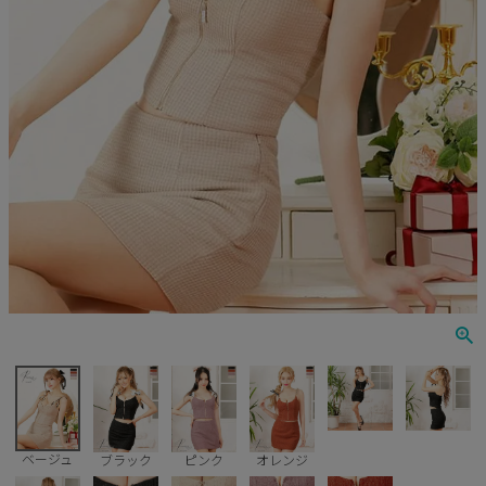
Veautt
ランジェリー
PURESS
コスプレ
Andy
水着
an
浴衣
GLAMOROUS
IRMA
JEAN MACLEAN
JENNNY
COMEX
ベージュ
ブラック
ピンク
オレンジ
Rechercher