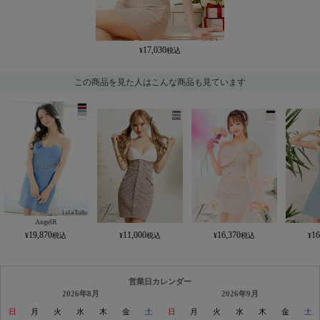
17,030
この商品を見た人はこんな商品も見ています
AngelR
19,870
11,000
16,370
16
営業日カレンダー
2026年8月
2026年9月
日
月
火
水
木
金
土
日
月
火
水
木
金
土