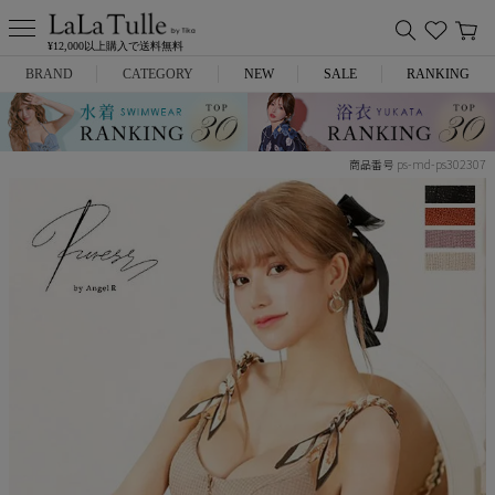
¥12,000以上購入で送料無料
BRAND
CATEGORY
NEW
SALE
RANKING
Anella
ミニドレス
ps-md-ps302307
商品番号
L.A.import
膝丈ドレス
ROBE de FLEURS
ロングドレス
Glossy
キャバヒール
DEA.
スーツ
ANIER.
アウター
ANGEL R
バッグ