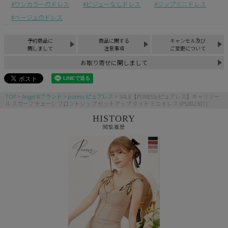
ワンカラーのドレス
ビジューなしドレス
ジップミニドレス
ベージュのドレス
予約商品に
商品に関する
キャンセル及び
関しまして
注意事項
ご変更について
お取り寄せに関しまして
TOP
Angel Rブランド
puress ピュアレス
SALE【PURESS/ピュアレス】キャミソー
ル スカーフ チェーン フロントジップ セットアップ タイト ミニドレス (PS302307)
HISTORY
閲覧履歴