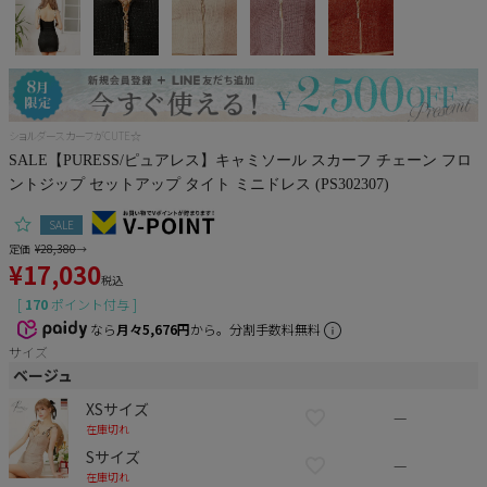
Pleaser
ショルダースカーフがCUTE☆
SALE【PURESS/ピュアレス】キャミソール スカーフ チェーン フロ
ントジップ セットアップ タイト ミニドレス (PS302307)
SALE
定価
¥
28,380
→
¥
17,030
税込
[
170
ポイント付与 ]
なら
月々5,676円
から。分割手数料無料
サイズ
ベージュ
XSサイズ
—
在庫切れ
Sサイズ
—
在庫切れ