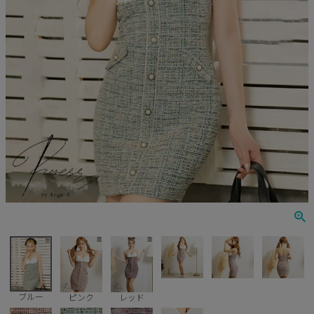
Veautt
ランジェリー
PURESS
コスプレ
Andy
水着
an
浴衣
GLAMOROUS
IRMA
JEAN MACLEAN
JENNNY
COMEX
ブルー
ピンク
レッド
Rechercher