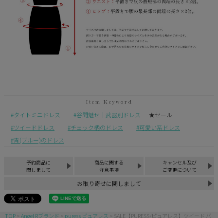
タイトミニドレス
谷間魅せ｜武器別ドレス
★セール
ツイードドレス
チェック柄のドレス
可愛い系ドレス
青(ブルー)のドレス
予約商品に
商品に関する
キャンセル及び
関しまして
注意事項
ご変更について
お取り寄せに関しまして
TOP
Angel Rブランド
puress ピュアレス
SALE【PURESS/ピュアレス】ツイード パ