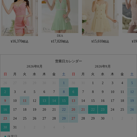
DEA
16,370
17,020
15,610
19
営業日カレンダー
2026年8月
2026年9月
日
月
火
水
木
金
土
日
月
火
水
木
金
土
26
27
28
29
30
31
1
30
31
1
2
3
4
5
2
3
4
5
6
7
8
6
7
8
9
10
11
12
9
10
11
12
13
14
15
13
14
15
16
17
18
19
16
17
18
19
20
21
22
20
21
22
23
24
25
26
23
24
25
26
27
28
29
27
28
29
30
1
2
3
30
31
1
2
3
4
5
■
休業日