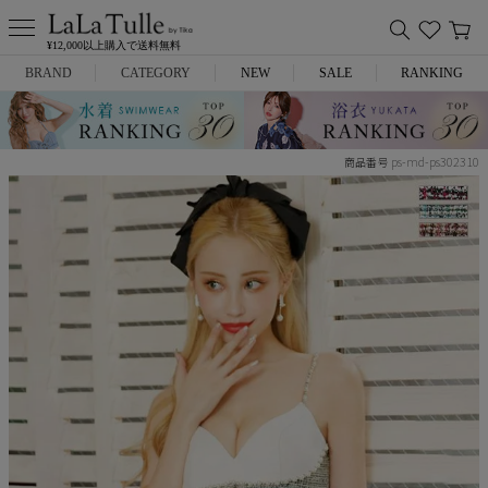
¥12,000以上購入で送料無料
BRAND
CATEGORY
NEW
SALE
RANKING
Anella
ミニドレス
ps-md-ps302310
商品番号
L.A.import
膝丈ドレス
ROBE de FLEURS
ロングドレス
Glossy
キャバヒール
DEA.
スーツ
ANIER.
アウター
ANGEL R
バッグ