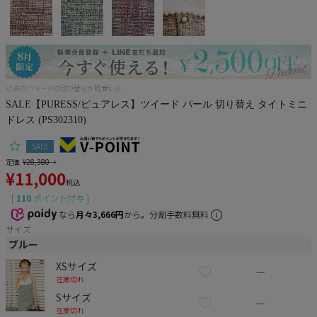
Pleaser
XSあり!ツイードの切り替えが可愛い☆
SALE【PURESS/ピュアレス】ツイード パール 切り替え タイトミニ
ドレス (PS302310)
SALE
定価
¥
28,380
→
¥
11,000
税込
[
110
ポイント付与 ]
なら
月々3,666円
から。分割手数料無料
サイズ
ブルー
XSサイズ
—
在庫切れ
Sサイズ
—
在庫切れ