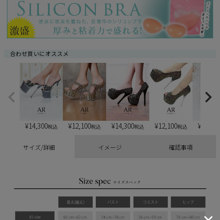
須
)
合わせ買いにオススメ
¥
14,300
¥
12,100
¥
14,300
¥
12,100
¥
13,20
税込
税込
税込
税込
サイズ/詳細
イメージ
確認事項