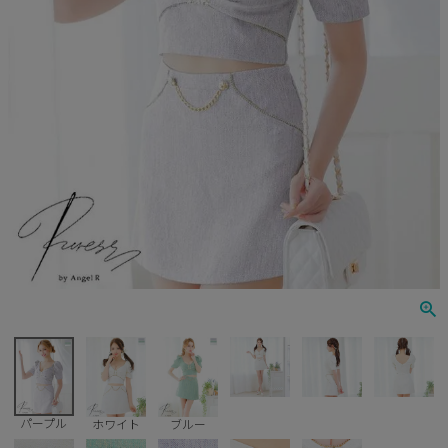
Veautt
ランジェリー
PURESS
コスプレ
Andy
水着
an
浴衣
GLAMOROUS
IRMA
JEAN MACLEAN
JENNNY
COMEX
パープル
ホワイト
ブルー
Rechercher