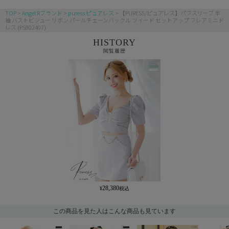
TOP
Angel Rブランド
puress ピュアレス
【PURESS/ピュアレス】パフスリーブ 半
袖 バストビジュー リボン パールチェーンバックル ツイード セットアップ フレアミニド
レス (PS802407)
HISTORY
閲覧履歴
28,380
この商品を見た人はこんな商品も見ています