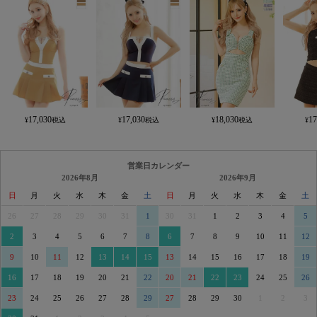
17,030
17,030
18,030
17
営業日カレンダー
2026年8月
2026年9月
日
月
火
水
木
金
土
日
月
火
水
木
金
土
26
27
28
29
30
31
1
30
31
1
2
3
4
5
2
3
4
5
6
7
8
6
7
8
9
10
11
12
9
10
11
12
13
14
15
13
14
15
16
17
18
19
16
17
18
19
20
21
22
20
21
22
23
24
25
26
23
24
25
26
27
28
29
27
28
29
30
1
2
3