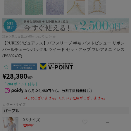
Pleaser
XSあり!気になる二の腕をしっかりカバー☆
【PURESS/ピュアレス】パフスリーブ 半袖 バストビジュー リボン
パールチェーンバックル ツイード セットアップ フレアミニドレス
(PS802407)
¥
28,380
税込
[
284
ポイント付与 ]
なら
月々9,460円
から。分割手数料無料
申し訳ございません。ただいま在庫がございません。
カラー
サイズ
パープル
XSサイズ
—
在庫切れ