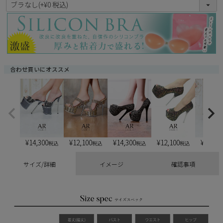
(
必
須
)
合わせ買いにオススメ
¥
14,300
¥
12,100
¥
14,300
¥
12,100
¥
13,20
税込
税込
税込
税込
サイズ/詳細
イメージ
確認事項