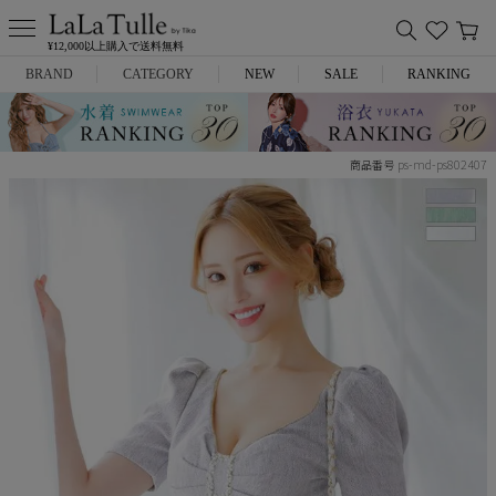
¥12,000以上購入で送料無料
BRAND
CATEGORY
NEW
SALE
RANKING
Anella
ミニドレス
ps-md-ps802407
商品番号
L.A.import
膝丈ドレス
ROBE de FLEURS
ロングドレス
Glossy
キャバヒール
DEA.
スーツ
ANIER.
アウター
ANGEL R
バッグ