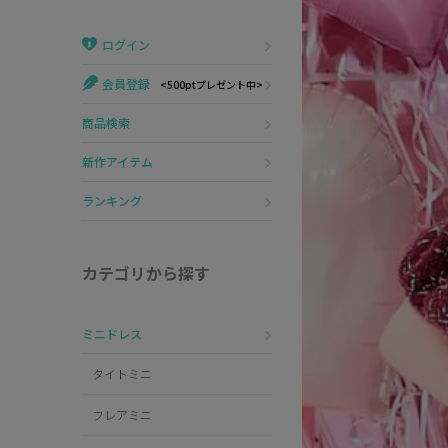
Veautt
ランジェリー
ログイン
PURESS
コスプレ
会員登録
<500ptプレゼント中>
Andy
水着
商品検索
an
浴衣
新作アイテム
GLAMOROUS
ランキング
IRMA
カテゴリから探す
JEAN MACLEAN
ミニドレス
JENNNY
タイトミニ
COMEX
フレアミニ
Rechercher