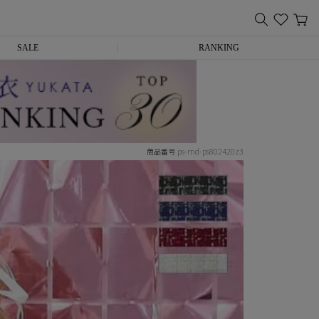
SALE
RANKING
ps-md-ps802420z3
商品番号