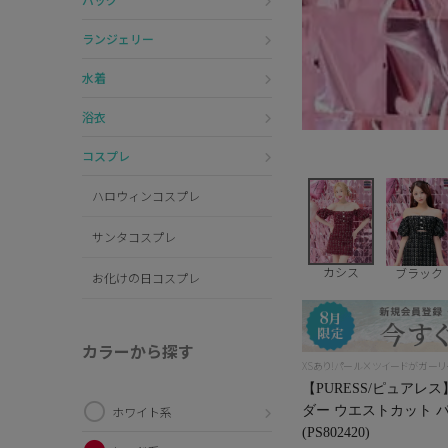
ランジェリー
水着
浴衣
コスプレ
ハロウィンコスプレ
サンタコスプレ
カシス
ブラック
お化けの日コスプレ
カラーから探す
XSあり!パール×ツイードがガー
【PURESS/ピュアレ
ダー ウエストカット 
ホワイト系
(PS802420)