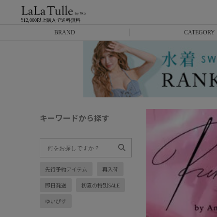
¥12,000以上購入で送料無料
BRAND
CATEGORY
Anella
ミニドレス
L.A.import
膝丈ドレス
ROBE de FLEURS
ロングドレス
キーワードから探す
Glossy
キャバヒール
DEA.
スーツ
先行予約アイテム
再入荷
ANIER.
アウター
即日発送
初夏の特別SALE
ANGEL R
バッグ
ゆいぴす