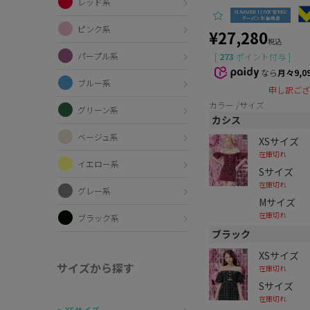
レッド系
ピンク系
¥
27,280
税込
パープル系
[
273
ポイント付与 ]
なら
月々9,0
ブルー系
申し訳ござ
カラー
サイズ
グリーン系
カシス
ベージュ系
XSサイズ
在庫切れ
イエロー系
Sサイズ
在庫切れ
グレー系
Mサイズ
在庫切れ
ブラック系
ブラック
XSサイズ
サイズから探す
在庫切れ
Sサイズ
在庫切れ
〜XSサイズ