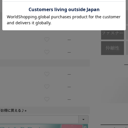
—
—
—
—
—
—
—
がお得に買える♪
(
必
須