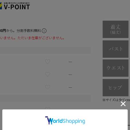
93円
から。分割手数料無料
いません。ただいま在庫がございません。
—
—
—
—
—