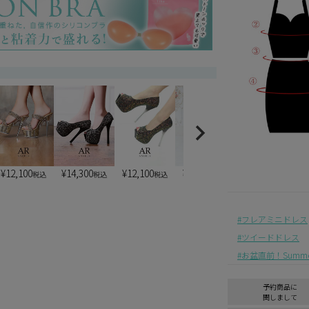
)
¥
12,100
¥
14,300
¥
12,100
¥
13,200
¥
7,900
税込
税込
税込
税込
税込
フレアミニドレス
ツイードドレス
お盆直前！Summer 
予約商品に
関しまして