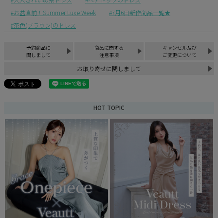
お盆直前！Summer Luxe Week
7月6日新作商品一覧★
茶色(ブラウン)のドレス
予約商品に
商品に関する
キャンセル及び
関しまして
注意事項
ご変更について
お取り寄せに関しまして
HOT TOPIC