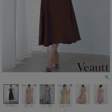
Veautt
ランジェリー
PURESS
コスプレ
Andy
水着
an
浴衣
GLAMOROUS
IRMA
JEAN MACLEAN
JENNNY
COMEX
ブラウン
ピンク
パープル
シャンパ
ン
Rechercher