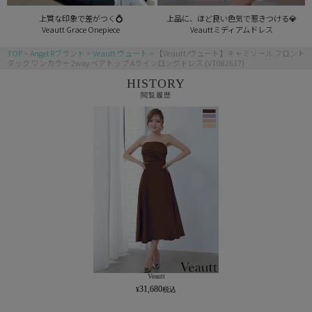
上質な印象で差がつく💍
上品に、ほど良い色気で惹きつける💎
Veautt Grace Onepiece
Veauttミディアムドレス
TOP
Angel Rブランド
Veautt ヴュート
【Veautt/ヴュート】キャミソール フロント
タック ワンカラー 2way ベアトップ Aラインロングドレス (VT082617)
HISTORY
閲覧履歴
Veautt
31,680