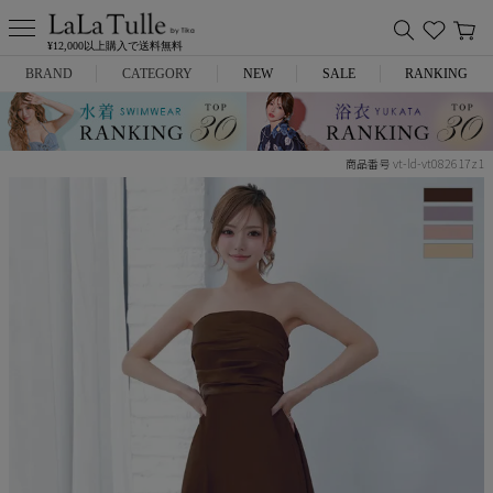
¥12,000以上購入で送料無料
BRAND
CATEGORY
NEW
SALE
RANKING
Anella
ミニドレス
vt-ld-vt082617z1
商品番号
L.A.import
膝丈ドレス
ROBE de FLEURS
ロングドレス
Glossy
キャバヒール
DEA.
スーツ
ANIER.
アウター
ANGEL R
バッグ