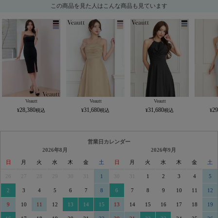
この商品を見た人はこんな商品も見ています
Veautt
Veautt
Veautt
28,380
31,680
31,680
29
営業日カレンダー
2026年8月
2026年9月
日
月
火
水
木
金
土
日
月
火
水
木
金
土
26
27
28
29
30
31
1
30
31
1
2
3
4
5
2
3
4
5
6
7
8
6
7
8
9
10
11
12
9
10
11
12
13
14
15
13
14
15
16
17
18
19