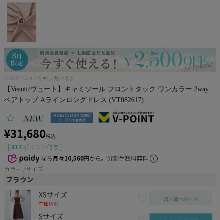
Pleaser
XSあり!デコルテを美しく魅せる♪
【Veautt/ヴュート】キャミソール フロントタック ワンカラー 2way
ベアトップ Aラインロングドレス (VT082617)
¥
31,680
税込
[
317
ポイント付与 ]
なら
月々10,560円
から。分割手数料無料
カラー
サイズ
ブラウン
XSサイズ
再入荷お知らせ
在庫切れ
Sサイズ